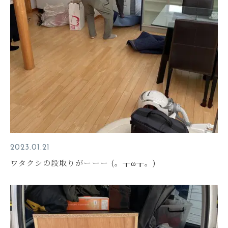
2023.01.21
ワタクシの段取りがーーー (。┰ω┰。)