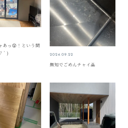
ャあっ😲！という間
▽｀)
2024.09.22
無知でごめんチャイ🙇