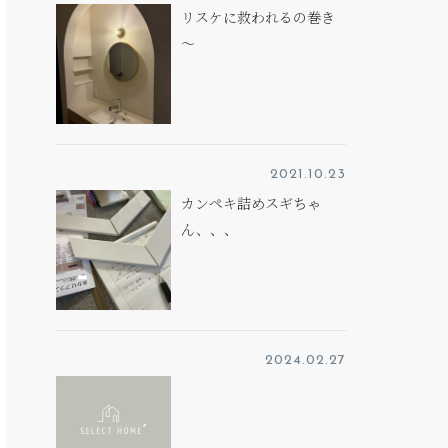
リスケに救われるの巻き
～
2021.10.23
カンペキ詰めスギちゃ
ん、、、
2024.02.27