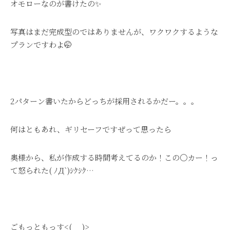
オモローなのが書けたの✨
写真はまだ完成型のではありませんが、ワクワクするような
プランですわよ🤭
2パターン書いたからどっちが採用されるかだー。。。
何はともあれ、ギリセーフですぜって思ったら
奥様から、私が作成する時間考えてるのか！この〇カー！っ
て怒られた( ﾉД`)ｼｸｼｸ…
ごもっともっす<(_ _)>