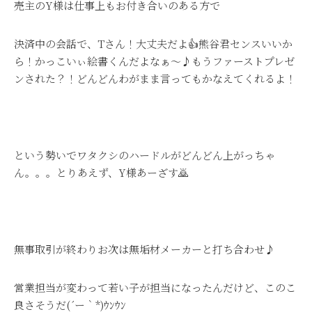
売主のY様は仕事上もお付き合いのある方で
決済中の会話で、Tさん！大丈夫だよ👍熊谷君センスいいか
ら！かっこいぃ絵書くんだよなぁ～♪もうファーストプレゼ
ンされた？！どんどんわがまま言ってもかなえてくれるよ！
という勢いでワタクシのハードルがどんどん上がっちゃ
ん。。。とりあえず、Y様あーざす🙇
無事取引が終わりお次は無垢材メーカーと打ち合わせ♪
営業担当が変わって若い子が担当になったんだけど、このこ
良さそうだ(´ー｀*)ｳﾝｳﾝ