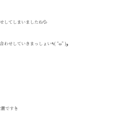
せしてしまいましたね💦
いよいよスタートですので、これからも楽しい打ち合わせしていきまっしょい٩( ”ω” )و
位置です☝