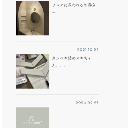
リスケに救われるの巻き
～
2021.10.23
カンペキ詰めスギちゃ
ん、、、
2024.02.27