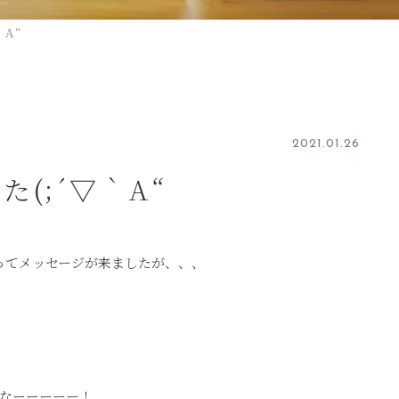
A“
2021.01.26
(;´▽｀A“
ってメッセージが来ましたが、、、
なーーーーー！