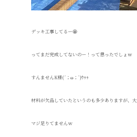
デッキ工事してるー🤩
ってまだ完成してないのー！って思ったでしょｗ
すんませんK様(´；ω；`)ｳｩｩ
材料が欠品していたというのも多少ありますが、大
マジ足りてませんｗ