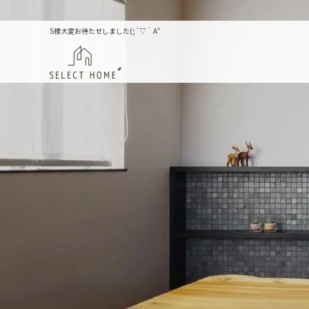
S様大変お待たせしました(;´▽｀A“