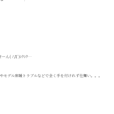
 ﾉД`)ｼｸｼｸ…
やモデル床暖トラブルなどで全く手を付けれず仕舞い。。。