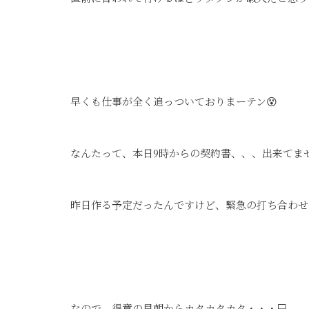
早くも仕事が全く追っついておりまーテン😵
なんたって、本日9時からの契約書、、、出来てませーん(
昨日作る予定だったんですけど、緊急の打ち合わせ
なので、得意の早朝からカタカタカタ・・・💻