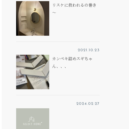
リスケに救われるの巻き
～
2021.10.23
カンペキ詰めスギちゃ
ん、、、
2024.02.27