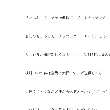
それはね、今ウチが標準採用しているキッチンメー
お知らせがあって、グラフテクトのキッチンにミー
ミーレ食洗器が新しくなるらしく、3月15日以降の
検討中のお客様全員に大慌てで一斉送信したら
大慌てで色々なお客様から返信メールが(;´▽｀A“
それだけミーレ食洗器が人気って事ですねぇ～。。