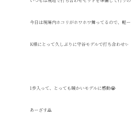
いつもは現地で打ち合わせセットを準備して行うの
今日は現場内ホコリがホワホワ舞ってるので、軽ー
K様にとって久しぶりに守谷モデルで打ち合わせ✨
1歩入って、とっても暖かいモデルに感動😭
あーざす🙇