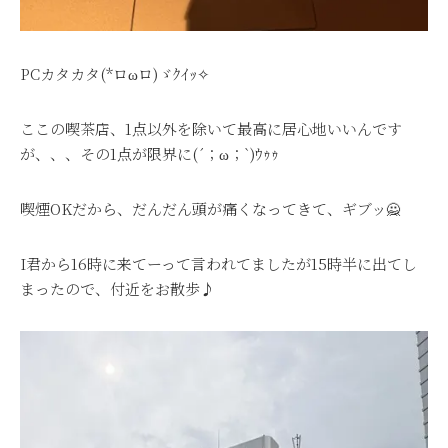
PCカタカタ(*ロωロ)ゞｸｲｯ✧
ここの喫茶店、1点以外を除いて最高に居心地いいんです
が、、、その1点が限界に(´；ω；`)ｳｩｩ
喫煙OKだから、だんだん頭が痛くなってきて、ギブッ🙅
I君から16時に来てーって言われてましたが15時半に出てし
まったので、付近をお散歩♪