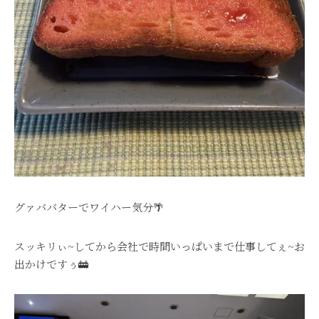
グァババターでワイハー気分🌴
スッキリぃ~してから会社で時間いっぱいまで仕事してぇ~お
出かけですぅ🚋