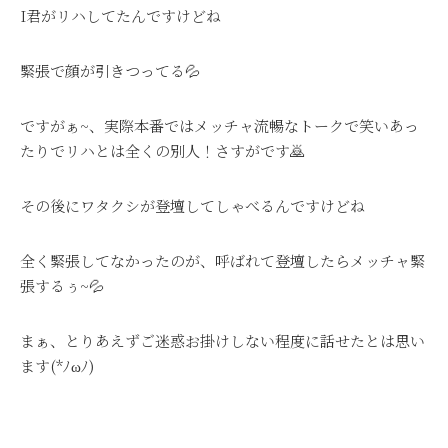
I君がリハしてたんですけどね
緊張で顔が引きつってる💦
ですがぁ~、実際本番ではメッチャ流暢なトークで笑いあっ
たりでリハとは全くの別人！さすがです🙇
その後にワタクシが登壇してしゃべるんですけどね
全く緊張してなかったのが、呼ばれて登壇したらメッチャ緊
張するぅ~💦
まぁ、とりあえずご迷惑お掛けしない程度に話せたとは思い
ます(*ﾉωﾉ)