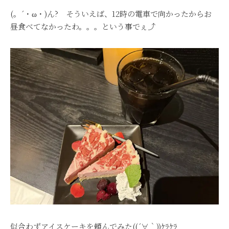
(。´・ω・)ん? そういえば、12時の電車で向かったからお
昼食べてなかったわ。。。という事でぇ⤴
似合わずアイスケーキを頼んでみた((´∀｀))ｹﾗｹﾗ