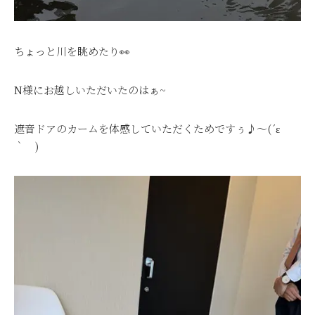
ちょっと川を眺めたり👀
N様にお越しいただいたのはぁ~
遮音ドアのカームを体感していただくためですぅ♪～(´ε
｀ )