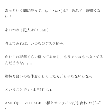
あっという間に経って、(。´・ω・)ん? あれ？ 腰痛くな
い！！
あいつか！犯人は( ꐦ ･᷅ὢ･᷄ )
考えてみれば、いつものデスク椅子。
かれこれ15年くらい座ってるから、もうアンコもヘタってる
んだろうな。。。
物持ち良いのも体おかしくしたら元も子もないわなｗ
ということでぇ~本日1件はぁ
AM10時~ VILLAGE S様とオンライン打ち合わせ٩( ”ω”
)و