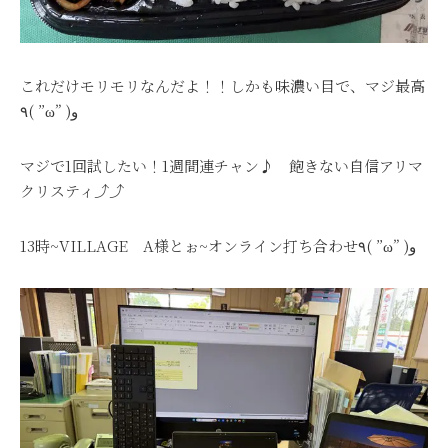
これだけモリモリなんだよ！！しかも味濃い目で、マジ最高
٩( ”ω” )و
マジで1回試したい！1週間連チャン♪ 飽きない自信アリマ
クリスティ⤴⤴
13時~VILLAGE A様とぉ~オンライン打ち合わせ٩( ”ω” )و