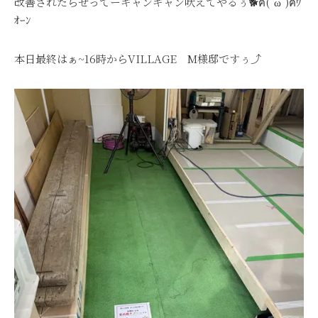
改善されたらぜってーギャンギャン吠えてやるぅ🐕ฅ(`ω´)ฅﾜ
ｵｰﾝ
本日最終はぁ~16時からVILLAGE M様邸ですぅ⤴