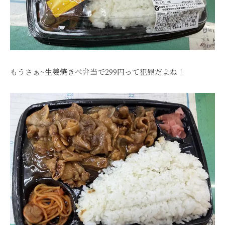
もうさぁ~生姜焼きべ弁当で299円って犯罪だよね！