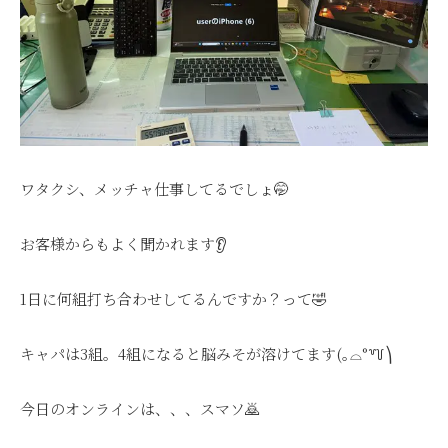
ワタクシ、メッチャ仕事してるでしょ🤭
お客様からもよく聞かれます👂
1日に何組打ち合わせしてるんですか？って🤣
キャパは3組。4組になると脳みそが溶けてます(｡⌓°꒷꒦⎞
今日のオンラインは、、、スマソ🙇