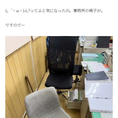
(。´・ω・)ん?ってふと気になったの。事務所の椅子が。
ですのでー