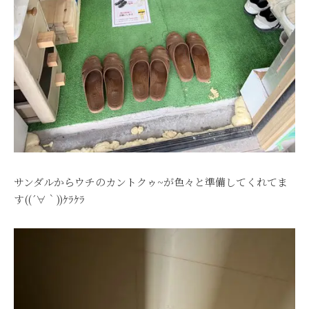
サンダルからウチのカントクゥ~が色々と準備してくれてま
す((´∀｀))ｹﾗｹﾗ