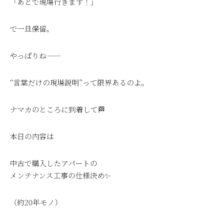
「あとで現場行きます！」
で一旦保留。
やっぱりね——
“言葉だけの現場説明”って限界あるのよ。
ナマカのところに到着して🏁
本日の内容は
中古で購入したアパートの
メンテナンス工事の仕様決め✨
（約20年モノ）