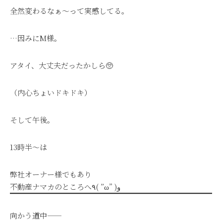
全然変わるなぁ〜って実感してる。
…因みにM様。
アタイ、大丈夫だったかしら🥺
（内心ちょいドキドキ）
そして午後。
13時半〜は
弊社オーナー様でもあり
不動産ナマカのところへ٩( ”ω” )و
向かう道中——