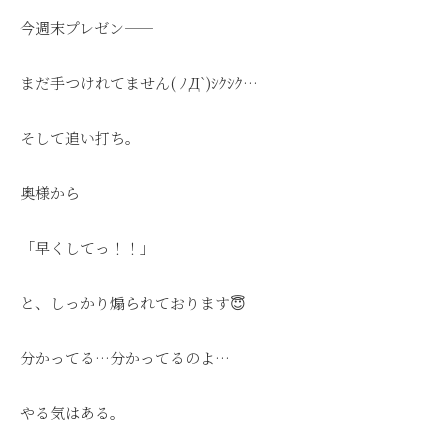
今週末プレゼン——
まだ手つけれてません( ﾉД`)ｼｸｼｸ…
そして追い打ち。
奥様から
「早くしてっ！！」
と、しっかり煽られております😇
分かってる…分かってるのよ…
やる気はある。