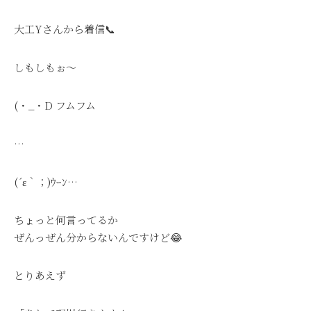
大工Yさんから着信📞
しもしもぉ〜
(・_・D フムフム
…
(´ε｀；)ｳｰﾝ…
ちょっと何言ってるか
ぜんっぜん分からないんですけど😂
とりあえず