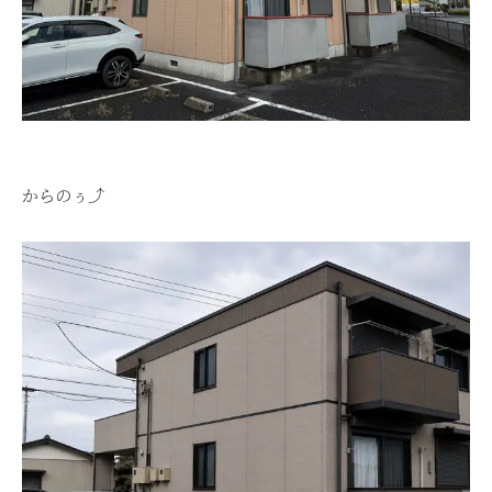
からのぅ⤴