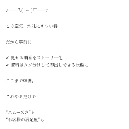
ｼ──乁( ˙-˙ )厂──ﾝ
この空気、地味にキツい😅
だから事前に
✔ 見せる順番をストーリー化
✔ 資料はタグ分けして即出しできる状態に
ここまで準備。
これやるだけで
“スムーズさ”も
“お客様の満足度”も