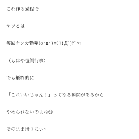
これ作る過程で
ヤツとは
毎回ケンカ勃発(o
Дﾟ)ｸﾞﾊｯ
･д･)≡〇)
（もはや恒例行事）
でも最終的に
「これいいじゃん！」ってなる瞬間があるから
やめられないのよね😏
そのまま帰りにぃ~