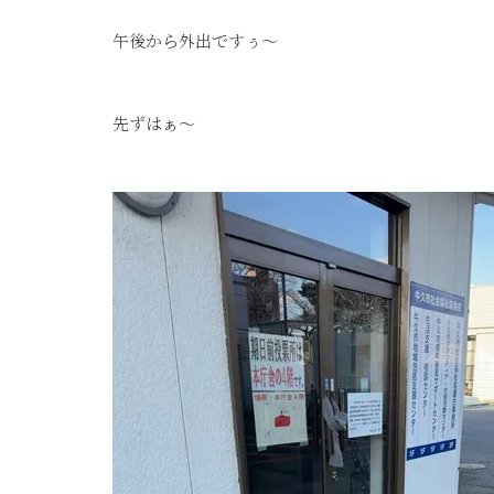
午後から外出ですぅ～
先ずはぁ～