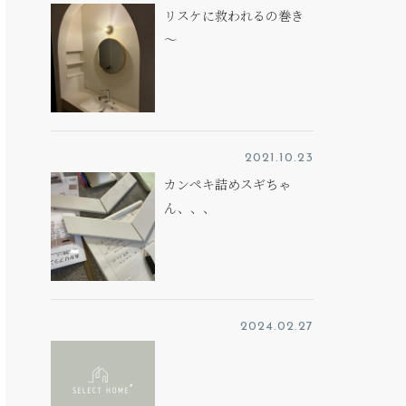
リスケに救われるの巻き
～
2021.10.23
カンペキ詰めスギちゃ
ん、、、
2024.02.27