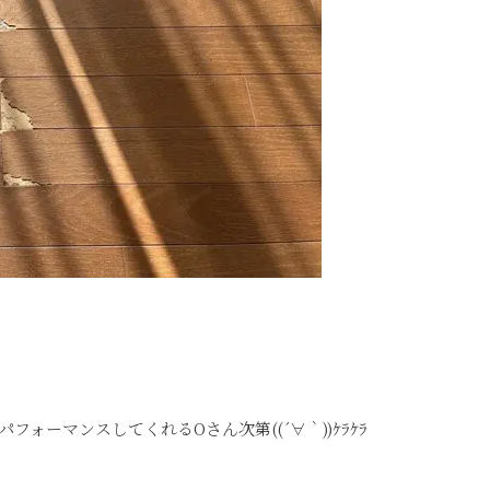
ォーマンスしてくれるOさん次第((´∀｀))ｹﾗｹﾗ