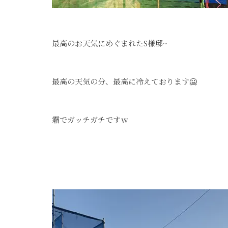
最高のお天気にめぐまれたS様邸~
最高の天気の分、最高に冷えております🥶
霜でガッチガチですｗ