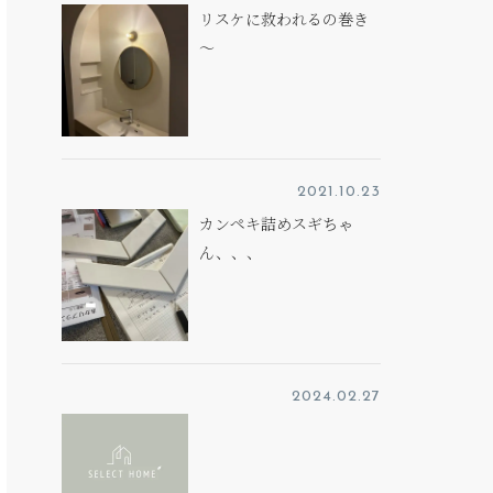
リスケに救われるの巻き
～
2021.10.23
カンペキ詰めスギちゃ
ん、、、
2024.02.27