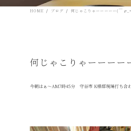
HOME
ブログ
何じゃこりゃーーーーー(￣┏_┓
何じゃこりゃーーーーー(
今朝はぁ～AM7時45分 守谷市 K様邸現場打ち