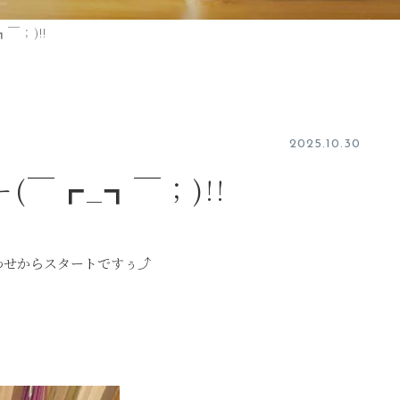
￣；)!!
2025.10.30
￣┏_┓￣；)!!
合わせからスタートですぅ⤴