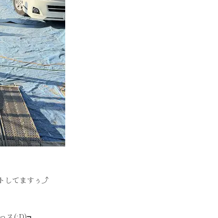
トしてますぅ⤴
っス
(:D)
┓