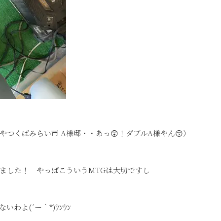
つくばみらい市 A様邸・・あっ😲！ダブルA様やん😙）
ました！ やっぱこういうMTGは大切ですし
よ(´ー｀*)ｳﾝｳﾝ