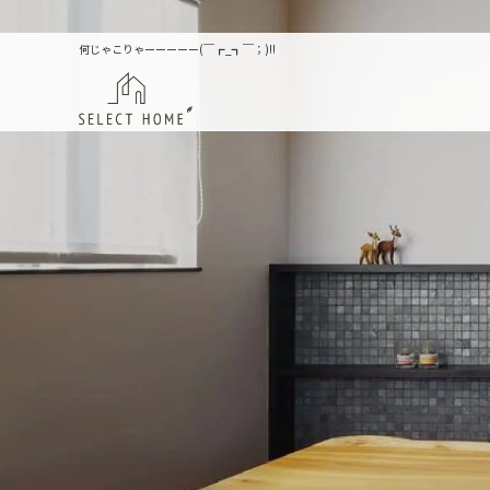
何じゃこりゃーーーーー(￣┏_┓￣；)!!