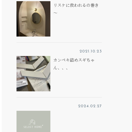
リスケに救われるの巻き
～
2021.10.23
カンペキ詰めスギちゃ
ん、、、
2024.02.27