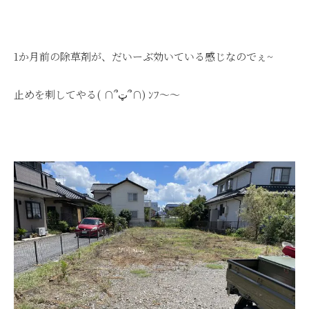
1か月前の除草剤が、だいーぶ効いている感じなのでぇ~
止めを刺してやる
(
∩
՞
ټ
՞
∩
)
ﾝﾌ～～