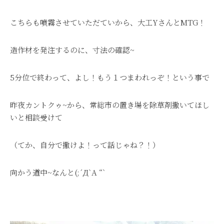
こちらも噴霧させていただていから、大工YさんとMTG！
造作材を発注するのに、寸法の確認~
5分位で終わって、よし！もう１つまわれっぞ！という事で
昨夜カントクゥ~から、常総市の置き場を除草剤撒いてほし
いと相談受けて
（てか、自分で撒けよ！って話じゃね？！）
向かう道中~なんと(;´Д`A “`