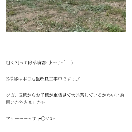
粗く刈って除草噴霧~♪～(´ε｀ )
K様邸は本日地盤改良工事中ですぅ⤴
夕方、K様からお子様が重機見て大興奮しているかわいい動
画いただきました✨
アザーーーっす┏○ﾍﾟｺｯ