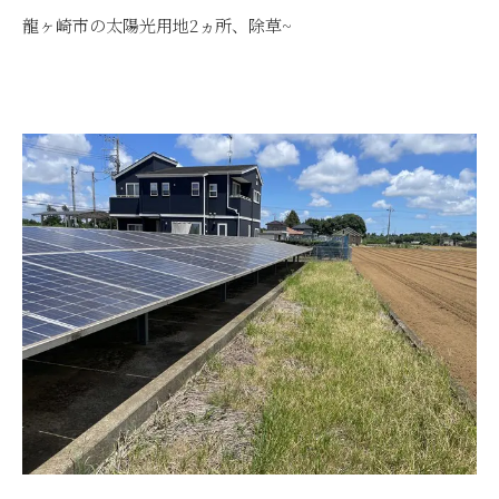
龍ヶ崎市の太陽光用地2ヵ所、除草~