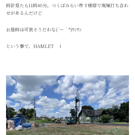
時計見たら11時40分。つくばみらい市 Y様邸で現場打ち合わ
せがあるんだけど
お昼時は可哀そうだわな(´ー｀*)ｳﾝｳﾝ
という事で、HAMLET Ⅰ