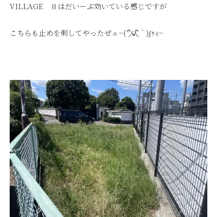
VILLAGE Ⅱはだいーぶ効いている感じですが
こちらも止めを刺してやったぜェ~
(΄
◞
౪
◟
‵
)ʃ
ｩｨ
~