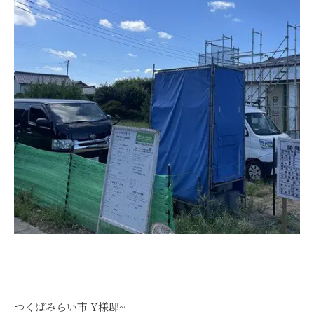
つくばみらい市 Y様邸~