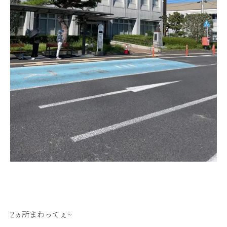
2ヵ所まわってぇ~