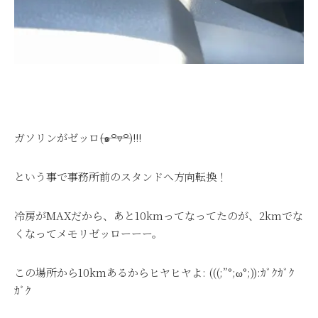
ガソリンがゼッロ―――
(๑꒪▿꒪)!!!
という事で事務所前のスタンドへ方向転換！
冷房がMAXだから、あと10kmってなってたのが、2kmでな
くなってメモリゼッローーー。
この場所から10kmあるからヒヤヒヤよ
: (((;”°;ω°;)):
ｶﾞｸｶﾞｸ
ｶﾞｸ