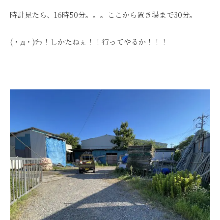
時計見たら、16時50分。。。ここから置き場まで30分。
(・д・)ﾁｯ！しかたねぇ！！行ってやるか！！！