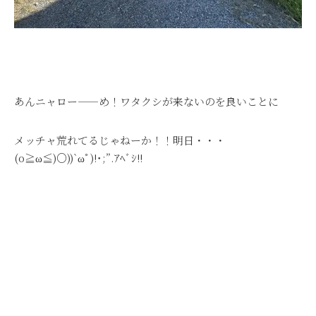
あんニャロー――め！ワタクシが来ないのを良いことに
メッチャ荒れてるじゃねーか！！明日・・・
(o
≧
ω
≦
)○))`
ωﾟ
)!
･
;”.
ｱﾍﾞｼ
!!