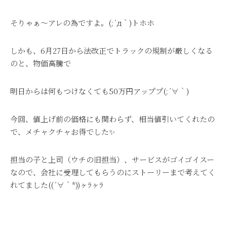
そりゃぁ～アレの為ですよ。(;´д｀)トホホ
しかも、6月27日から法改正でトラックの規制が厳しくなる
のと、物価高騰で
明日からは何もつけなくても50万円アッププ(;´∀｀)
今回、値上げ前の価格にも関わらず、相当値引いてくれたの
で、メチャクチャお得でした✨
担当の子と上司（ウチの旧担当）、サービスがゴイゴイスー
なので、会社に受理してもらうのにストーリーまで考えてく
れてました((´∀｀*))ヶﾗヶﾗ