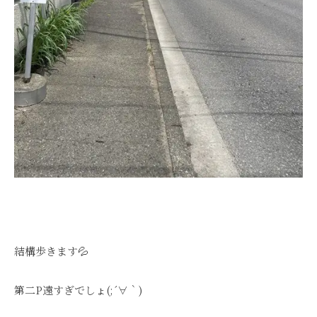
結構歩きます💦
第二P遠すぎでしょ(;´∀｀)