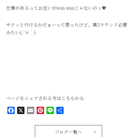
仕事があるってお互いがwin winじゃないのぅ💖
サクッと行けるかだぁーって思ったけど、第2ラウンド必要
みたい(;´∀｀)
ページをシェアされる方はこちらから
Facebook
X
Email
Pinterest
Line
共
有
ブログ一覧へ