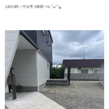
AM10時～守谷市 S様邸へ٩( ”ω” )و