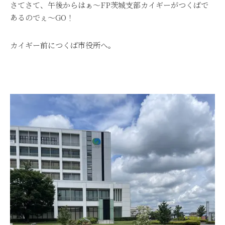
さてさて、午後からはぁ～FP茨城支部カイギーがつくばで
あるのでぇ～GO！
カイギー前につくば市役所へ。