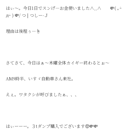
はぃ～。今日1日でスンげ―お金使いました∧,,∧ 💸( ｡ｰ̀
дｰ́ ) 💸/ つ | つしー-Ｊ
理由は後程ぅ―☝
さてさて、今日はぁ～木曜全体カイギー終わるとぉ～
AM9時半、いすゞ自動車さん来社。
えぇ。ワタクシが呼びましたぁ、、、
はぃーーー。３tダンプ購入でございます
🤑
💸
💸