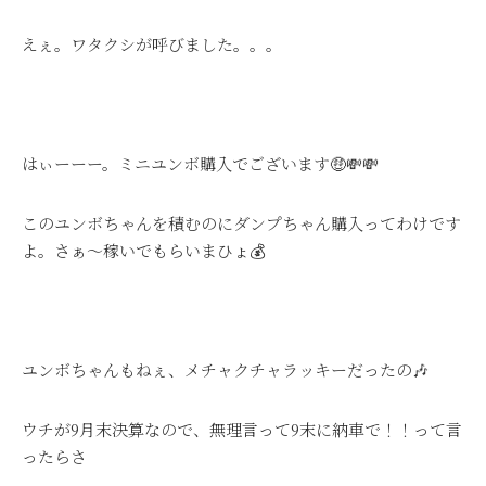
えぇ。ワタクシが呼びました。。。
はぃーーー。ミニユンボ購入でございます
🤑
💸
💸
このユンボちゃんを積むのにダンプちゃん購入ってわけです
よ。さぁ～稼いでもらいまひょ💰
ユンボちゃんもねぇ、メチャクチャラッキーだったの🎶
ウチが9月末決算なので、無理言って9末に納車で！！って言
ったらさ