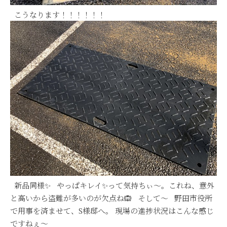
こうなります！！！！！！
新品同様✨ やっぱキレイ✨って気持ちぃ～。これね、意外
と高いから盗難が多いのが欠点ね🙉 そして～ 野田市役所
で用事を済ませて、S様邸へ。 現場の進捗状況はこんな感じ
ですねぇ～