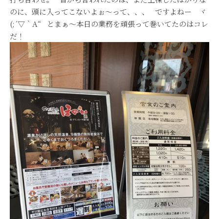
のに、頭に入ってこないよぉ～って、、、 ですよねー ヾ
(;´▽｀A“ とまぁ～本日の業務を頑張って巻いてたのはコレ
だ！