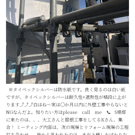
※タイベックシルバーは防水紙です。良く見るのは白い紙
ですが、タイベックシルバーは耐久性+遮熱性が格段に上が
ります⤴⤴⤴白はね～実は〇か月以内に外壁工事やらないと
NGなんだよ。知りたい方はplease call me 📞 S様邸
に来たのは、、、大工さんと屋根工事をしてるKさん、集
合！ ミーティング内容は、次の現場とリフォーム現場の工程
打ち合わせ。 皆から言われたのは、まだ上棟したばかりな