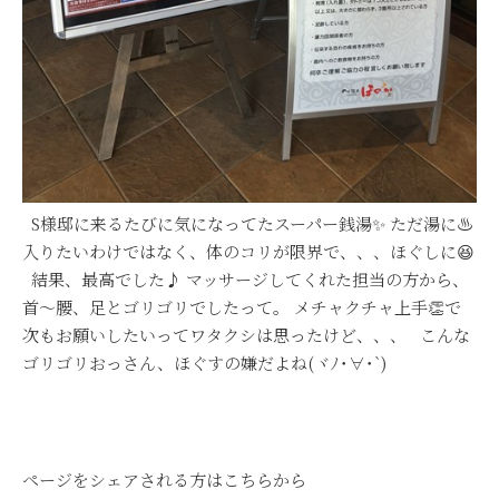
S様邸に来るたびに気になってたスーパー銭湯✨ ただ湯に♨
入りたいわけではなく、体のコリが限界で、、、ほぐしに😆
結果、最高でした♪ マッサージしてくれた担当の方から、
首～腰、足とゴリゴリでしたって。 メチャクチャ上手👏で
次もお願いしたいってワタクシは思ったけど、、、 こんな
ゴリゴリおっさん、ほぐすの嫌だよね(ヾﾉ･∀･`)
ページをシェアされる方はこちらから