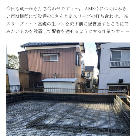
今日も朝一から打ち合わせですぅ～。 AM8時につくばみら
い市M様邸にて設備のOさんと※スリーブの打ち合わせ。 ※
スリーブ・・・基礎の生コンを流す前に配管通すところに筒
みたいものを設置して配管を通せるようにする作業ですぅ～