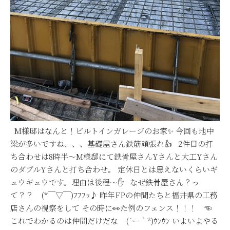
M様邸はなんと！ビルトインガレージのお家✨ 今回も地中
梁が多いですね、、、基礎屋さん鉄筋頑張れ👍 2件目の打
ち合わせは8時半～M様邸にて鉄骨屋さんYさんと大工Yさん
のダブルYさんと打ち合わせ。 定休日とは思えないくらいギ
ュウギュウです。理由は後程～✋ なぜ鉄骨屋さん？っ
て？？ (*￣▽￣)ﾌﾌﾌｯ♪ 昨年FPの仲間たちと福井県の工務
店さんの視察をして その時に👀た例のフェンス！！！ ☜
これでわかるのは仲間だけだな (´ー｀*)ｳﾝｳﾝ いよいよやる