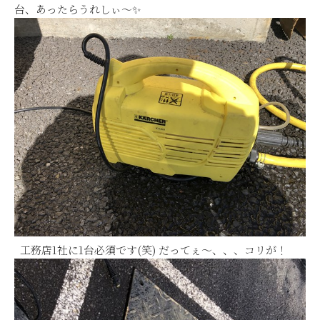
台、あったらうれしぃ～✨
工務店1社に1台必須です(笑) だってぇ～、、、コリが！