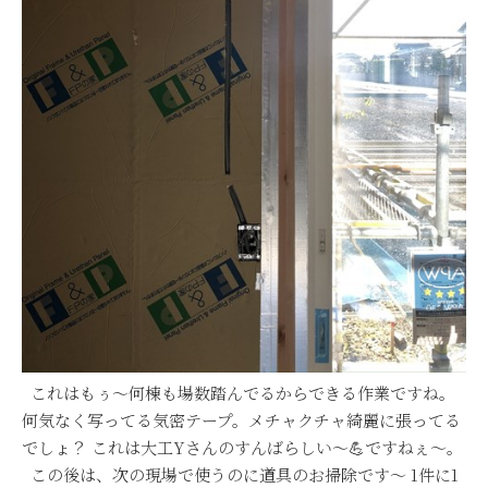
これはもぅ～何棟も場数踏んでるからできる作業ですね。
何気なく写ってる気密テープ。メチャクチャ綺麗に張ってる
でしょ？ これは大工Yさんのすんばらしい～💪ですねぇ～。
この後は、次の現場で使うのに道具のお掃除です～ 1件に1