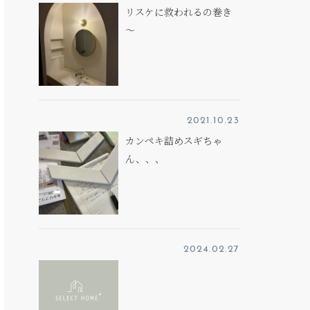
リスケに救われるの巻き
～
2021.10.23
カンペキ詰めスギちゃ
ん、、、
2024.02.27