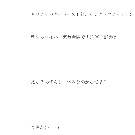
リリコイバタートーストと、ハレクラニコーヒーにハワ
朝からワイハー気分全開です((´∀｀))ｹﾗｹﾗ
えっ？めずらしく休みなのかって？？
まさか(・_・)