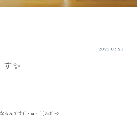
2025.03.23
ます✨
です(´・ω・｀)ｼｮﾎﾞｰﾝ