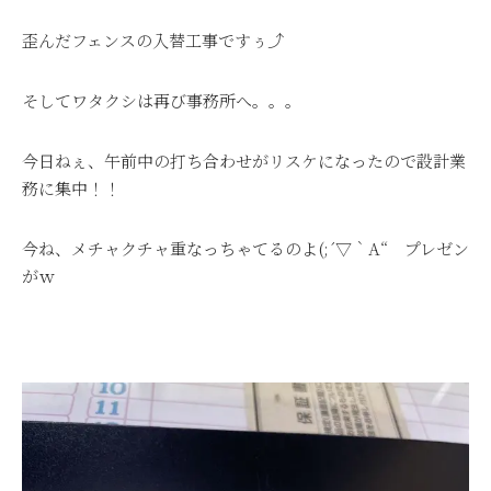
歪んだフェンスの入替工事ですぅ⤴
そしてワタクシは再び事務所へ。。。
今日ねぇ、午前中の打ち合わせがリスケになったので設計業
務に集中！！
今ね、メチャクチャ重なっちゃてるのよ(;´▽｀A“ プレゼン
がｗ