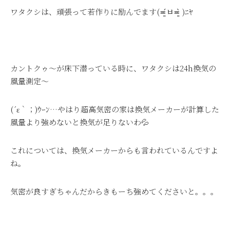
ワタクシは、頑張って若作りに励んでます
(≖͈́ㅂ≖͈̀ )ﾆﾔ
カントクゥ～が床下潜っている時に、ワタクシは24h換気の
風量測定～
(´ε｀；)ｳｰﾝ…やはり超高気密の家は換気メーカーが計算した
風量より強めないと換気が足りないわ💦
これについては、換気メーカーからも言われているんですよ
ね。
気密が良すぎちゃんだからきもーち強めてくださいと。。。