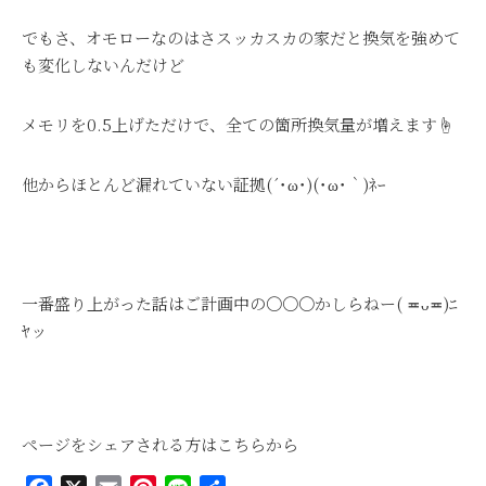
でもさ、オモローなのはさスッカスカの家だと換気を強めて
も変化しないんだけど
メモリを0.5上げただけで、全ての箇所換気量が増えます☝
他からほとんど漏れていない証拠(´･ω･)(･ω･｀)ﾈｰ
一番盛り上がった話はご計画中の〇〇〇かしらねー
( ≖ᴗ≖​)ﾆ
ﾔッ
ページをシェアされる方はこちらから