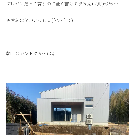
プレゼンだって言うのに全く書けてません( ﾉД`)ｼｸｼｸ…
さすがにヤバいっしょ(´-∀-｀；)
朝一のカントクゥ～はぁ