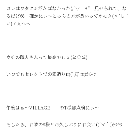
コレはワタクシ浮かばなかった(;´▽｀A“ 見せられて、な
るほど😲！確かにぃ～こっちの方が良いってオモタ(〃´∪｀
〃)ゞえへへ
ウチの職人さんって最高でしょ(≧◇≦)
いつでもセレクトでの家造りщ(ﾟДﾟщ)ｶﾓｰﾝ
午後はぁ～VILLAGE ⅠのT様邸点検にぃ～
そしたら、お隣のS様とお久しぶりにお会い((´∀｀))ｹﾗｹﾗ