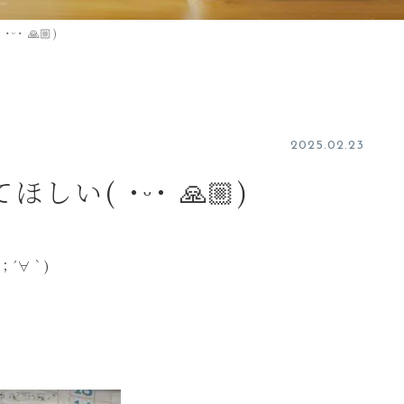
 🙏🏼)
2025.02.23
い( ˙ᵕ˙ 🙏🏼)
；´∀｀)