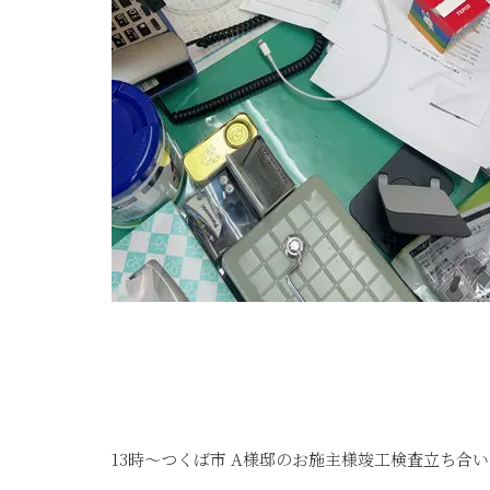
13時～つくば市 A様邸のお施主様竣工検査立ち合