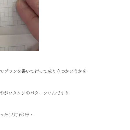
でプランを書いて行って成り立つかどうかを
のがワタクシのパターンなんです☝
 ﾉД`)ｼｸｼｸ…