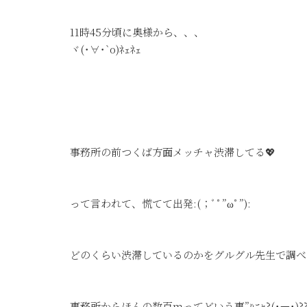
11時45分頃に奥様から、、、
ヾ(･∀･`o)ﾈｪﾈｪ
事務所の前つくば方面メッチャ渋滞してる💖
って言われて、慌てて出発:(；ﾞﾟ”ωﾟ”):
どのくらい渋滞しているのかをグルグル先生で調べた
事務所からほんの数百ｍってどいう事”ﾊﾆｬ?(˙𐃷˙)??