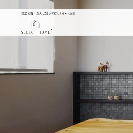
竣工検査！あんど知ってほしい( ˙ᵕ˙ 🙏🏼)