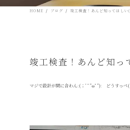
HOME
ブログ
竣工検査！あんど知ってほしい( ˙ᵕ˙
竣工検査！あんど知ってほし
マジで設計が間に合わん:(；ﾞﾟ”ωﾟ”): どうすっぺ(