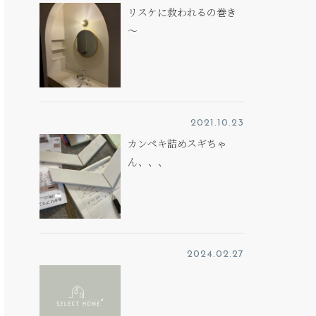
リスケに救われるの巻き
～
2021.10.23
カンペキ詰めスギちゃ
ん、、、
2024.02.27