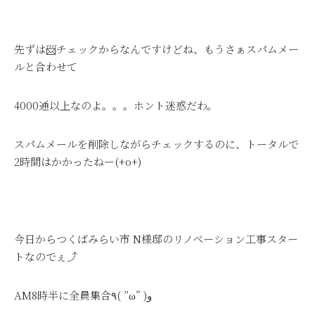
先ずは📨チェックからなんですけどね、もうさぁスパムメー
ルと合わせて
4000通以上なのよ。。。ホント迷惑だわ。
スパムメールを削除しながらチェックするのに、トータルで
2時間はかかったねー(+o+)
今日からつくばみらい市 N様邸のリノベーション工事スター
トなのでぇ⤴
AM8時半に全員集合٩( ”ω” )و