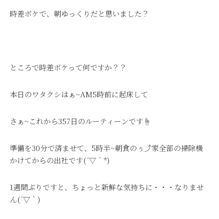
時差ボケで、朝ゆっくりだと思いました？
ところで時差ボケって何ですか？？
本日のワタクシはぁ~AM5時前に起床して
さぁ~これから357日のルーティーンです☝
準備を30分で済ませて、5時半~朝食のぅ⤴家全部の掃除機
かけてからの出社です(´▽｀*)
1週間ぶりですと、ちょっと新鮮な気持ちに・・・なりませ
ん(´▽｀)