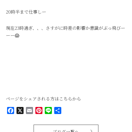
20時半まで仕事しー
現在23時過ぎ、、、さすがに時差の影響か意識がぶっ飛びー
ーー😱
ページをシェアされる方はこちらから
Facebook
X
Email
Pinterest
Line
共
有
ブログ一覧へ