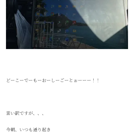
どーこーでーもーおーしーごーとぉーーー！！
言い訳ですが、、、
今朝、いつも通り起き