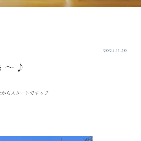
2024.11.30
ぅ～♪
わせからスタートですぅ⤴