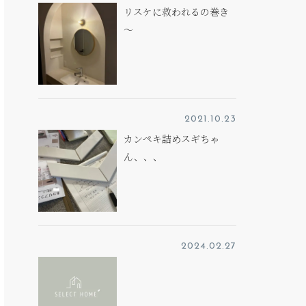
リスケに救われるの巻き
～
2021.10.23
カンペキ詰めスギちゃ
ん、、、
2024.02.27