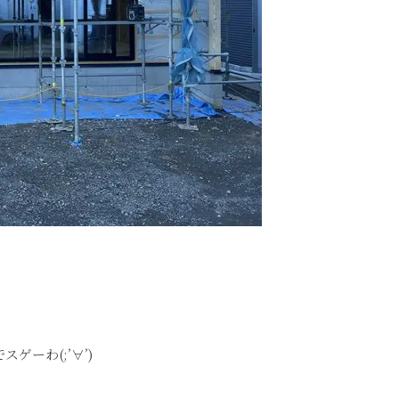
ーわ(;’∀’)