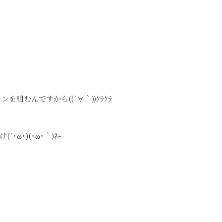
組むんですから((´∀｀))ｹﾗｹﾗ
ω･)(･ω･｀)ﾈｰ