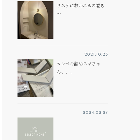
リスケに救われるの巻き
～
2021.10.23
カンペキ詰めスギちゃ
ん、、、
2024.02.27