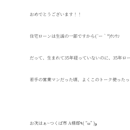
おめでとうございます！！
住宅ローンは生活の一部ですから(´ー｀*)ｳﾝｳﾝ
だって、生まれて35年経っていないのに、35年ローンを
若手の営業マンだった頃、よくこのトーク使ったっけ(´･
お次はぁ~つくば市 A様邸٩( ”ω” )و