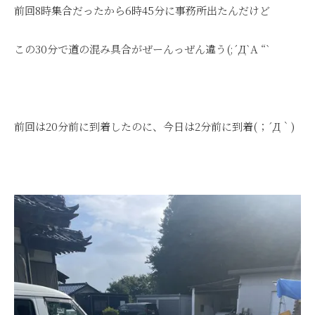
前回8時集合だったから6時45分に事務所出たんだけど
この30分で道の混み具合がぜーんっぜん違う(;´Д`A “`
前回は20分前に到着したのに、今日は2分前に到着(；´Д｀)