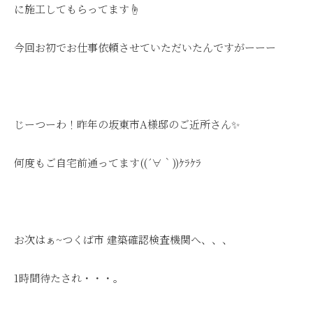
に施工してもらってます☝
今回お初でお仕事依頼させていただいたんですがーーー
じーつーわ！昨年の坂東市A様邸のご近所さん✨
何度もご自宅前通ってます((´∀｀))ｹﾗｹﾗ
お次はぁ~つくば市 建築確認検査機関へ、、、
1時間待たされ・・・。