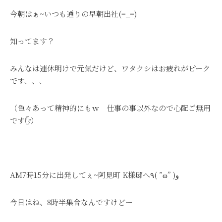
今朝はぁ~いつも通りの早朝出社(=_=)
知ってます？
みんなは連休明けで元気だけど、ワタクシはお疲れがピーク
です、、、
（色々あって精神的にもｗ 仕事の事以外なので心配ご無用
です✋）
AM7時15分に出発してぇ~阿見町 K様邸へ٩( ”ω” )و
今日はね、8時半集合なんですけどー