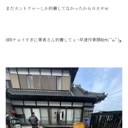
まだカントクゥ～しか到着してなかったからヨカタｗ
8時チョイすぎに業者さん到着してぇ~早速作業開始٩( ”ω” )و