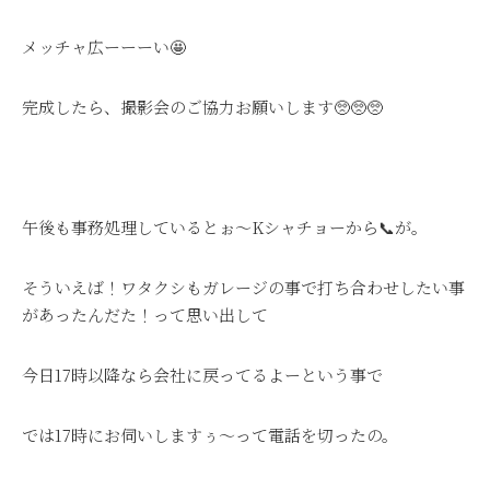
メッチャ広ーーーい🤩
完成したら、撮影会のご協力お願いします🥺🥺🥺
午後も事務処理しているとぉ～Kシャチョーから📞が。
そういえば！ワタクシもガレージの事で打ち合わせしたい事
があったんだた！って思い出して
今日17時以降なら会社に戻ってるよーという事で
では17時にお伺いしますぅ～って電話を切ったの。