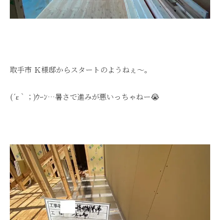
取手市 Ｋ様邸からスタートのようねぇ～。
(´ε｀；)ｳｰﾝ…暑さで進みが悪いっちゃねー😭