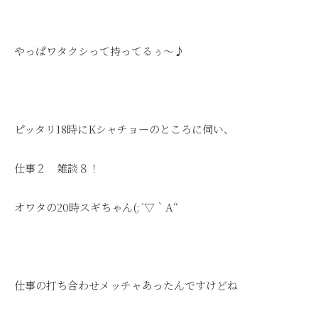
やっぱワタクシって持ってるぅ～♪
ピッタリ18時にKシャチョーのところに伺い、
仕事２ 雑談８！
オワタの20時スギちゃん(;´▽｀A“
仕事の打ち合わせメッチャあったんですけどね