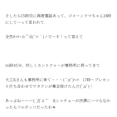
そしたら15時位に再度電話あって、ゴメーンクマちゃん18時
にしてーって言われて
全然ｵｯｹｰ☆⌒d(´∀｀)ノでーす！って答えて
16時45分、珍しくカントクゥ～が事務所に戻ってきて
大工Kさんも事務所に来て・・・( ﾟдﾟ)ﾊｯ! 17時～プレカッ
ト打ち合わせでワタクシが集合掛けたんだ(ﾟдﾟ)！
あっぶねーーー(;´Д`A “` Kシャチョーが渋滞にハマらなか
ったらフルボッコだったわ👊