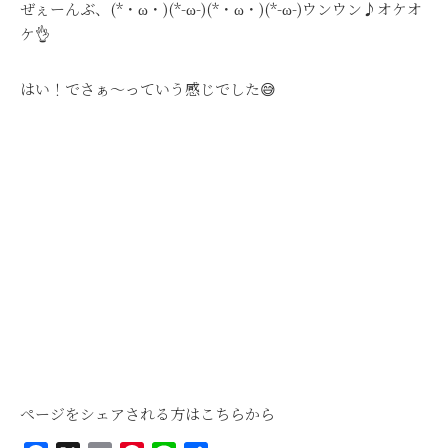
ぜぇーんぶ、(*・ω・)(*-ω-)(*・ω・)(*-ω-)ウンウン♪オケオ
ケ👌
はい！でさぁ～っていう感じでした😅
ページをシェアされる方はこちらから