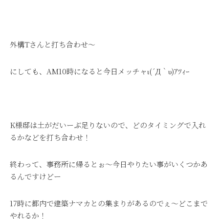
外構Tさんと打ち合わせ～
にしても、AM10時になると今日メッチャι(´Д｀υ)ｱﾂｨｰ
K様邸は土がだいーぶ足りないので、どのタイミングで入れ
るかなどを打ち合わせ！
終わって、事務所に帰るとぉ～今日やりたい事がいくつかあ
るんですけどー
17時に都内で建築ナマカとの集まりがあるのでぇ～どこまで
やれるか！