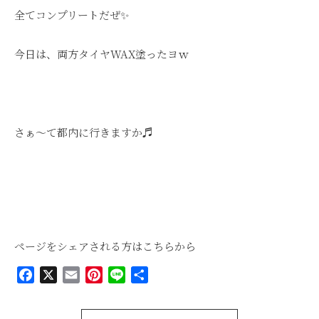
全てコンプリートだぜ✨
今日は、両方タイヤWAX塗ったヨｗ
さぁ～て都内に行きますか♬
ページをシェアされる方はこちらから
Facebook
X
Email
Pinterest
Line
共
有