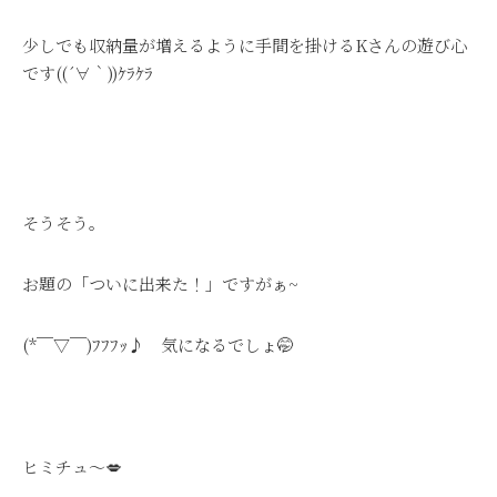
少しでも収納量が増えるように手間を掛けるKさんの遊び心
です((´∀｀))ｹﾗｹﾗ
そうそう。
お題の「ついに出来た！」ですがぁ~
(*￣▽￣)ﾌﾌﾌｯ♪ 気になるでしょ🤭
ヒミチュ～💋