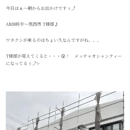
今日はぁ～朝からお出かけですぅ⤴
AM8時半～筑西市 T様邸♪
ワタクシが来るのはちょい久なんですがね、、、
T様邸が見えてくると・・・😲！ メッチャオシャンティー
になってるぅ⤴✨