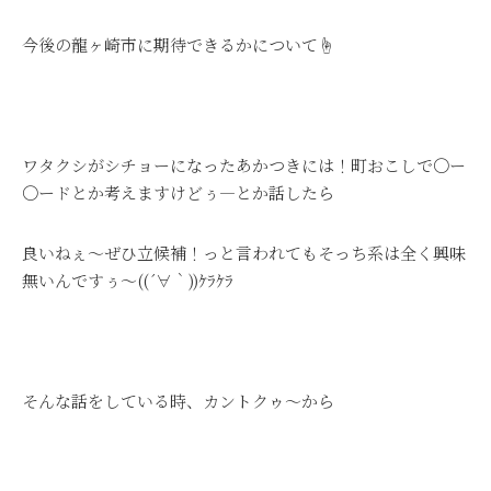
今後の龍ヶ崎市に期待できるかについて☝
ワタクシがシチョーになったあかつきには！町おこしで〇ー
〇ードとか考えますけどぅ―とか話したら
良いねぇ～ぜひ立候補！っと言われてもそっち系は全く興味
無いんですぅ～((´∀｀))ｹﾗｹﾗ
そんな話をしている時、カントクゥ～から