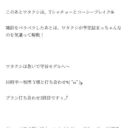
このあとワタクシは、Tシャチョーとコーシーブレイク☕
雑談をペラペラしたあとは、ワタクシが予定詰まっちゃんな
のを気遣って解散！
ワタクシは急いで守谷モデルへ～
10時半～柏市 Y様と打ち合わせ٩( ”ω” )و
プラン打ち合わせ3回目ですぅ⤴