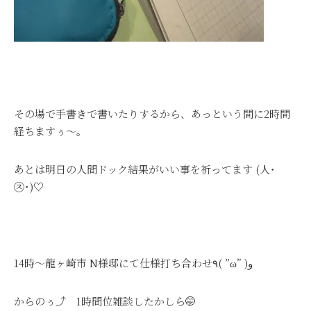
その場で手書きで書いたりするから、あっという間に2時間
経ちますぅ～。
あとは明日の人間ドック結果がいい事を祈ってます (人･
㉨･)♡
14時～龍ヶ崎市 N様邸にて仕様打ち合わせ٩( ”ω” )و
からのぅ⤴ 1時間位雑談したかしら🤭