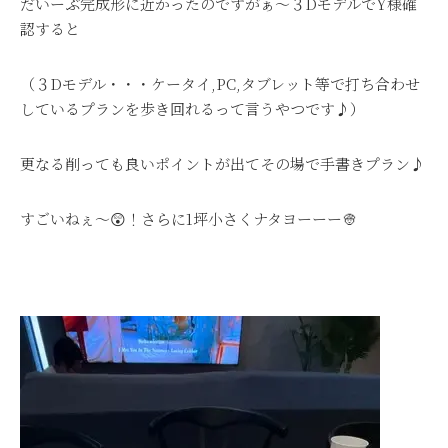
だいーぶ完成形に近かったのですがぁ～３DモデルでY様確
認すると
（３Dモデル・・・ケータイ,PC,タブレット等で打ち合わせ
しているプランを歩き回れるって言うやつです♪）
更なる削っても良いポイントが出てその場で手書きプラン♪
すごいねぇ～😲！さらに1坪小さくナタヨーーー👳