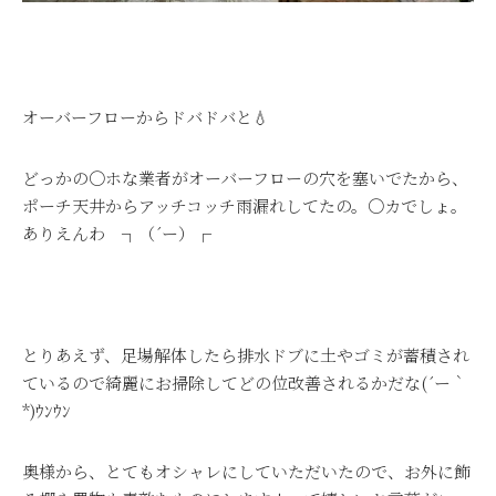
オーバーフローからドバドバと💧
どっかの〇ホな業者がオーバーフローの穴を塞いでたから、
ポーチ天井からアッチコッチ雨漏れしてたの。〇カでしょ。
ありえんわ ┐（´ー）┌
とりあえず、足場解体したら排水ドブに土やゴミが蓄積され
ているので綺麗にお掃除してどの位改善されるかだな(´ー｀
*)ｳﾝｳﾝ
奥様から、とてもオシャレにしていただいたので、お外に飾