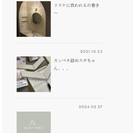
リスケに救われるの巻き
～
2021.10.23
カンペキ詰めスギちゃ
ん、、、
2024.02.27