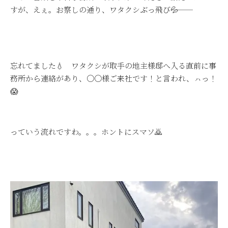
すが、えぇ。お察しの通り、ワタクシぶっ飛び―――💦
忘れてました💧 ワタクシが取手の地主様邸へ入る直前に事
務所から連絡があり、〇〇様ご来社です！と言われ、ㇵっ！
😱
っていう流れですわ。。。ホントにスマソ🙇