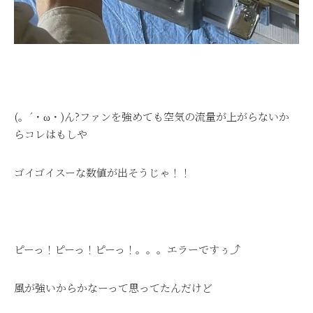
(。´・ω・)ん?ファンを強めても空気の流量が上がらないか
らコレはもしや
ゴイゴイスーな数値が出そうじゃ！！
ピーっ！ピーっ！ピーっ！。。。エラーですぅ⤴
風が強いからかなーって思ってたんだけど