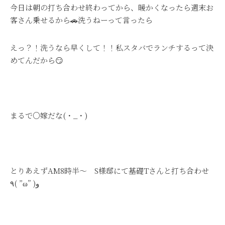
今日は朝の打ち合わせ終わってから、暖かくなったら週末お
客さん乗せるから🚗洗うねーって言ったら
えっ？！洗うなら早くして！！私スタバでランチするって決
めてんだから😏
まるで○嫁だな(・_・)
とりあえずAM8時半～ S様邸にて基礎Tさんと打ち合わせ
٩( ”ω” )و