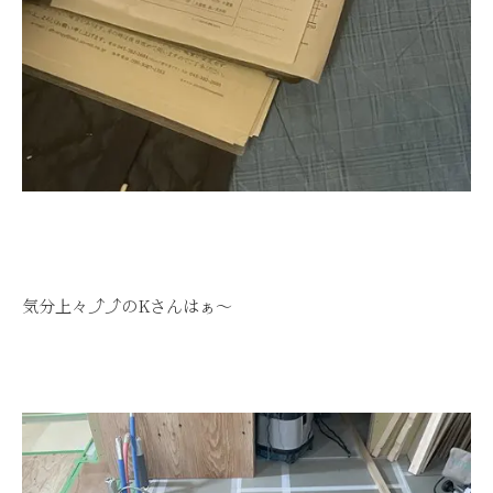
気分上々⤴⤴のKさんはぁ～