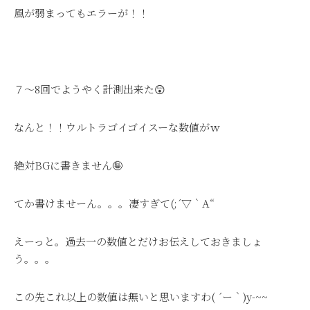
風が弱まってもエラーが！！
７～8回でようやく計測出来た😲
なんと！！ウルトラゴイゴイスーな数値がｗ
絶対BGに書きません🤪
てか書けませーん。。。凄すぎて(;´▽｀A“
えーっと。過去一の数値とだけお伝えしておきましょ
う。。。
この先これ以上の数値は無いと思いますわ( ´ー｀)y-~~