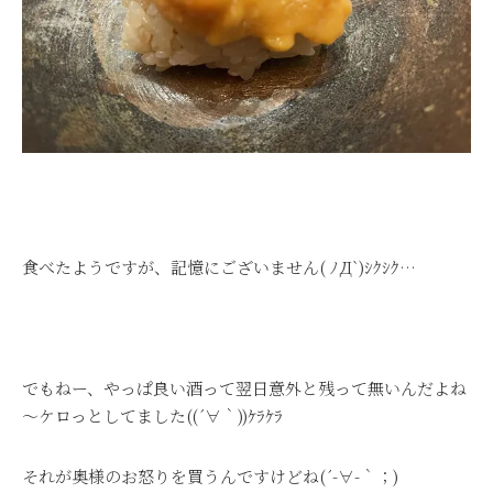
食べたようですが、記憶にございません( ﾉД`)ｼｸｼｸ…
でもねー、やっぱ良い酒って翌日意外と残って無いんだよね
～ケロっとしてました((´∀｀))ｹﾗｹﾗ
それが奥様のお怒りを買うんですけどね(´-∀-｀；)