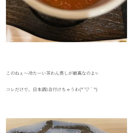
このねぇ～冷たーい茶わん蒸しが最高なのよ✨
コレだけで、日本酒1合行けちゃうわ(*´▽｀*)