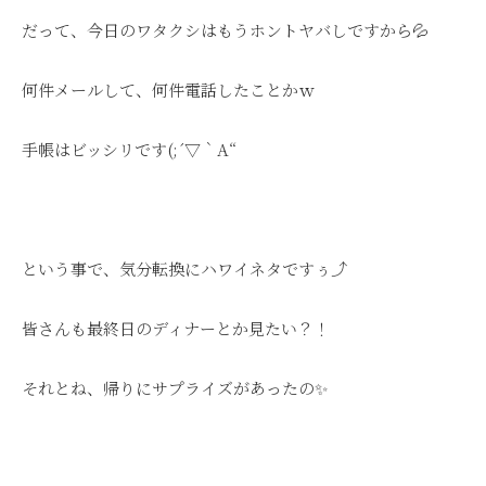
だって、今日のワタクシはもうホントヤバしですから💦
何件メールして、何件電話したことかｗ
手帳はビッシリです(;´▽｀A“
という事で、気分転換にハワイネタですぅ⤴
皆さんも最終日のディナーとか見たい？！
それとね、帰りにサプライズがあったの✨