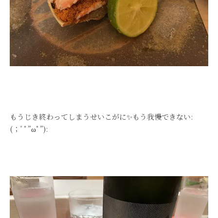
もうじき終わってしまうせいこがに✨もう我慢できない:
(；ﾞﾟ”ωﾟ”):