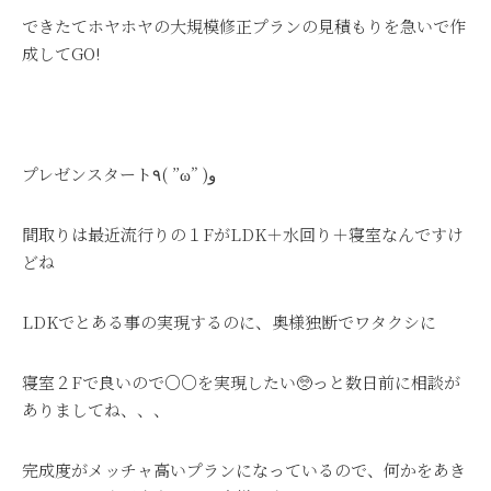
できたてホヤホヤの大規模修正プランの見積もりを急いで作
成してGO!
プレゼンスタート٩( ”ω” )و
間取りは最近流行りの１FがLDK＋水回り＋寝室なんですけ
どね
LDKでとある事の実現するのに、奥様独断でワタクシに
寝室２Fで良いので○○を実現したい🥺っと数日前に相談が
ありましてね、、、
完成度がメッチャ高いプランになっているので、何かをあき