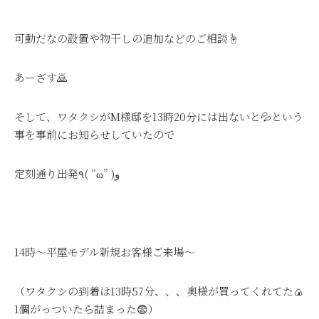
可動だなの設置や物干しの追加などのご相談☝
あーざす🙇
そして、ワタクシがM様邸を13時20分には出ないと💦という
事を事前にお知らせしていたので
定刻通り出発٩( ”ω” )و
14時～平屋モデル新規お客様ご来場～
（ワタクシの到着は13時57分、、、奥様が買ってくれてた🍙
1個がっついたら詰まった😨）