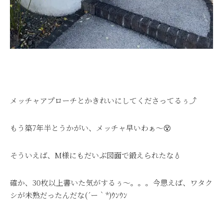
メッチャアプローチとかきれいにしてくださってるぅ⤴
もう築7年半とうかがい、メッチャ早いわぁ～😵
そういえば、M様にもだいぶ図面で鍛えられたな💧
確か、30枚以上書いた気がするぅ～。。。今思えば、ワタク
シが未熟だったんだな(´ー｀*)ｳﾝｳﾝ