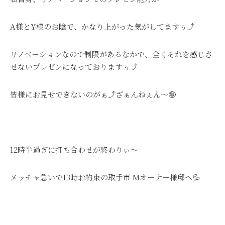
A様とY様のお陰で、かなり上がった気がしてますぅ⤴
リノベーションなので制限があるなかで、全くそれを感じさ
せないプレゼンになっておりますぅ⤴
皆様にお見せできないのがぁ⤴ざぁんねぇん～🤪
12時半過ぎに打ち合わせが終わりぃ～
メッチャ急いで13時お約束の取手市 Mオーナー様邸へ💦