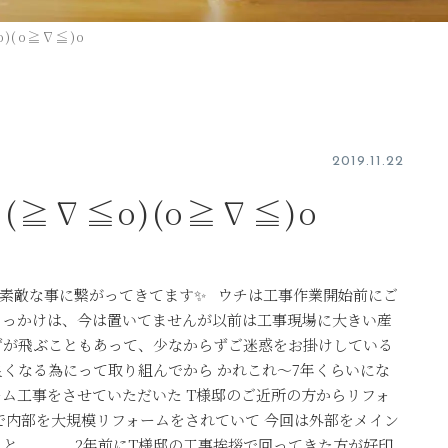
)(o≧∇≦)o
2019.11.22
≧∇≦o)(o≧∇≦)o
素敵な事に繋がってきてます✨ ウチは工事作業開始前にご
きっかけは、今は置いてませんが以前は工事現場に大きい産
ずが飛ぶこともあって、少なからずご迷惑をお掛けしている
良くなる為にって取り組んでから かれこれ～7年くらいにな
ーム工事をさせていただいた T様邸のご近所の方からリフォ
で内部を大規模リフォームをされていて 今回は外部をメイン
うと、、、 2年前にT様邸の工事挨拶で回ってきた方が好印