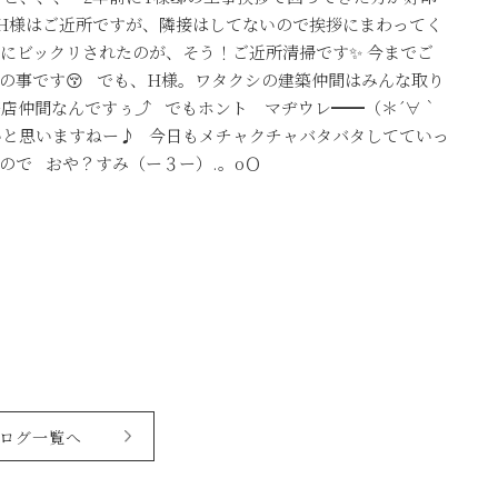
様とH様はご近所ですが、隣接はしてないので挨拶にまわってく
更にビックリされたのが、そう！ご近所清掃です✨ 今までご
の事です😚 でも、H様。ワタクシの建築仲間はみんな取り
務店仲間なんですぅ⤴ でもホント マヂウレ━━（＊´∀｀
いと思いますねー♪ 今日もメチャクチャバタバタしてていっ
ので おや？すみ（ー３ー）.。oＯ
ログ一覧へ