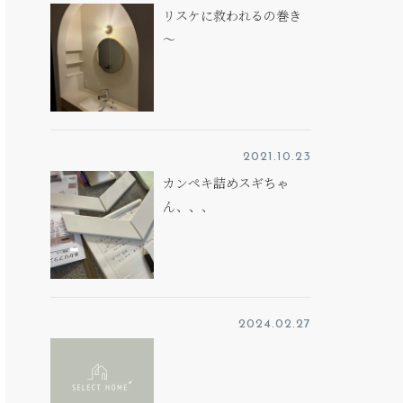
リスケに救われるの巻き
～
2021.10.23
カンペキ詰めスギちゃ
ん、、、
2024.02.27