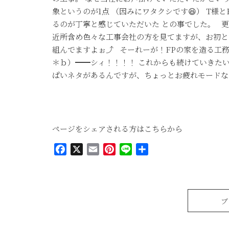
象というのが1点 （因みにワタクシです😆） T
るのが丁寧と感じていただいた との事でした。 
近所含め色々な工事会社の方を見てますが、お初と
組んでますよぉ⤴ そーれーが！FPの家を造る工
＊ｂ）━━シィ！！！！ これからも続けていきた
ぱいネタがあるんですが、ちょっとお疲れモードな
ページをシェアされる方はこちらから
Facebook
X
Email
Pinterest
Line
共
有
ブ