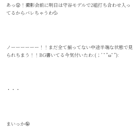
あっ😲！撮影会前に明日は守谷モデルで2組打ち合わせ入っ
てるからバレちゃうわ💦
ノーーーーーー！！まだ全て揃ってない中途半端な状態で見
られちまう！！BG書いてる今気付いたわ:(；ﾞﾟ”ωﾟ”):
・・・
まいっか🤪