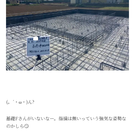
(。´・ω・)ん?
基礎Fさんがいないなー。指摘は無いっていう強気な姿勢な
のかしら🙄