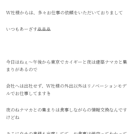
W社様からは、多々お仕事の依頼をいただいておりまして
いつもあーざす🙇🙇🙇
今日はねぇ～午後から東京でカイギーと夜は建築ナマカと集
まりがあるので
会社へは出社せず、W社様の外出以外はリノベーションモデ
ルでお仕事してます☝
夜のねナマカとの集まりは食事しながらの情報交換なんです
けどね
そこにウチの奥様も出席してて、お食事は焼肉ってわかって