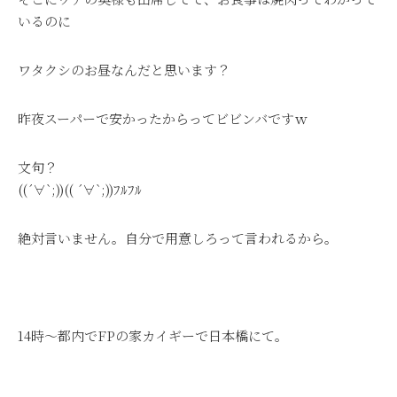
いるのに
ワタクシのお昼なんだと思います？
昨夜スーパーで安かったからってビビンバですｗ
文句？
((´∀`;))(( ´∀`;))ﾌﾙﾌﾙ
絶対言いません。自分で用意しろって言われるから。
14時～都内でFPの家カイギーで日本橋にて。