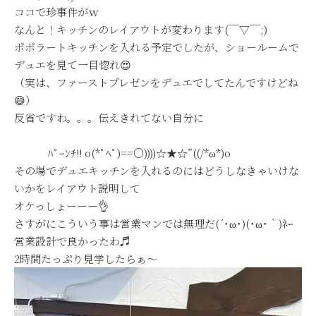
ココで珍事件がｗ
なんと！キッチンのレイアウトが変わります(￣▽￣;)
ポポラートキッチンを入れる予定でしたが、ショールームで
デュエを見て一目惚れ😍
（実は、ファーストプレゼンをデュエでしてたんですけどね
😅）
反省ですわ。。。伝えきれてない自分に
ﾊﾟｰﾝﾁ!! o(*ﾟﾍﾟ)==○))))☆★☆”((/*ω*)o
その場でデュエキッチンを入れるのにはどうしなきゃいけな
いかをレイアウト説明して
オケっしょーーー👌
さすがにこういう事は営業マンでは無理だ(´･ω･)(･ω･｀)ﾈｰ
営業設計で良かったわ♬
2時間たっぷり見学したらぁ～