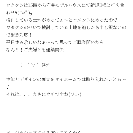
ワタクシは15時から守谷モデルハウスにて新規E様と打ち合
わせ٩( ”ω” )و
検討している土地があってぇ～とコメントにあったので
ワタクシのせいで検討している土地を逃したら申し訳ないの
で緊急対応！
平日休み珍しいなぁ～って思ってご職業聞いたら
なんと！ご夫婦とも建築関係
( ﾟ ▽ ﾟ ;)ｴｯ!!
性能とデザインの両立をマイホームでは取り入れたいとぉ～
♪
それは、、、まさにウチですね(*ﾉωﾉ)
ページをシェアされる方はこちらから