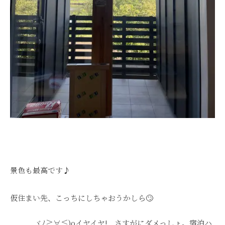
景色も最高です♪
仮住まい先、こっちにしちゃおうかしら🙄
ヾﾉ≧∀≦)oイヤイヤ! さすがにダメっしょ。宿泊ハ