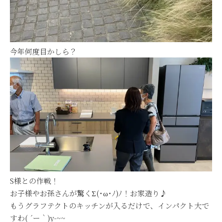
今年何度目かしら？
S様との作戦！
お子様やお孫さんが驚くΣ(･ω･ﾉ)ﾉ！お家造り♪
もうグラフテクトのキッチンが入るだけで、インパクト大で
すわ( ´ー｀)y-~~