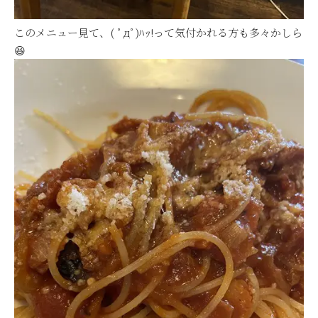
このメニュー見て、( ﾟдﾟ)ﾊｯ!って気付かれる方も多々かしら
😆