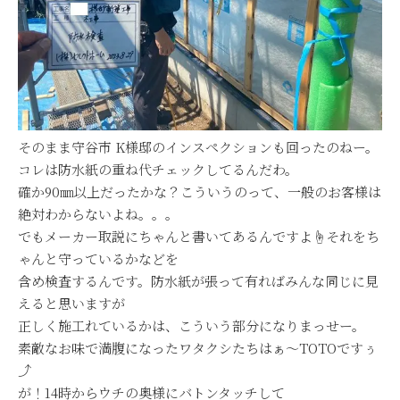
そのまま守谷市 K様邸のインスペクションも回ったのねー。
コレは防水紙の重ね代チェックしてるんだわ。
確か90㎜以上だったかな？こういうのって、一般のお客様は
絶対わからないよね。。。
でもメーカー取説にちゃんと書いてあるんですよ☝それをち
ゃんと守っているかなどを
含め検査するんです。防水紙が張って有ればみんな同じに見
えると思いますが
正しく施工れているかは、こういう部分になりまっせー。
素敵なお味で満腹になったワタクシたちはぁ～TOTOですぅ
⤴
が！14時からウチの奥様にバトンタッチして