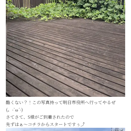
酷くない？！この写真持って明日市役所へ行ってやるぜ
(。-`ω´-)
さてさて、S様がご到着されたので
先ずはぁ～コチラからスタートですぅ⤴