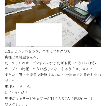
2回目という事もあり、早めにオワタので
奥様と家電屋さんへ。
だって、GWオープンするのにまだ何も買ってないのよ💦
オープンの時揃ってない感じになっちゃう？メ、メイビー…
まとめて買った家電を計算するのに30分掛かると言われたの
でぇ～
奥様とプラプラ。
(。´・ω・)ん?
奥様がマッサージチェアーが目に入り2人で体験(´ー｀)
ワタクシ、、、