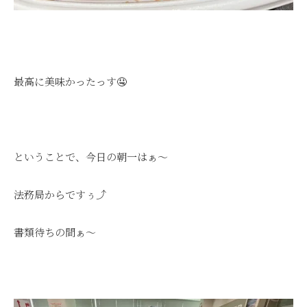
最高に美味かったっす🤤
ということで、今日の朝一はぁ～
法務局からですぅ⤴
書類待ちの間ぁ～