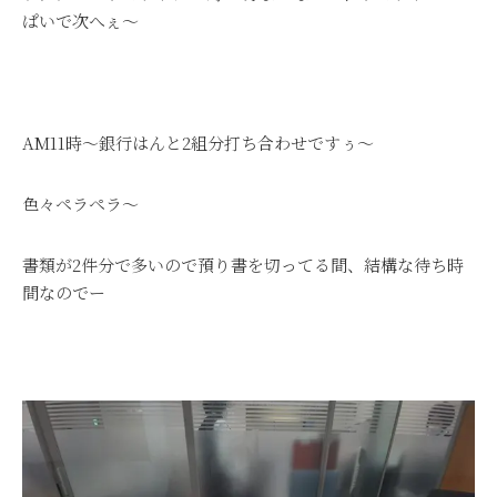
ぱいで次へぇ～
AM11時～銀行はんと2組分打ち合わせですぅ～
色々ペラペラ～
書類が2件分で多いので預り書を切ってる間、結構な待ち時
間なのでー