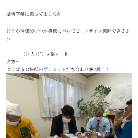
結構序盤に撮ってました✌
どうか神様🥺いつか奥様にバレてピースサイン撮影できるよ
う
（＞人＜*）ォ願ぃ…!!!
夕方～
つくば市 O様邸のプレカット打ち合わせ第2段！！