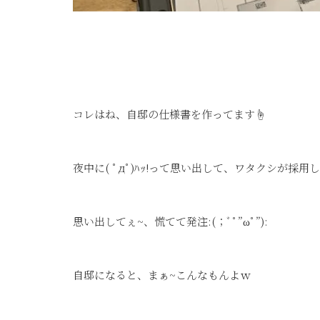
コレはね、自邸の仕様書を作ってます☝
夜中に( ﾟдﾟ)ﾊｯ!って思い出して、ワタクシが採
思い出してぇ~、慌てて発注:(；ﾞﾟ”ωﾟ”):
自邸になると、まぁ~こんなもんよｗ