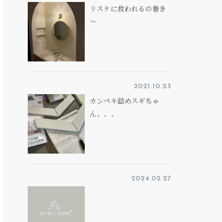
リスケに救われるの巻き
～
2021.10.23
カンペキ詰めスギちゃ
ん、、、
2024.02.27