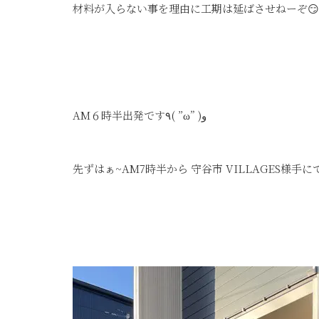
材料が入らない事を理由に工期は延ばさせねーぞ😏
AM６時半出発です٩( ”ω” )و
先ずはぁ~AM7時半から 守谷市 VILLAGES様手