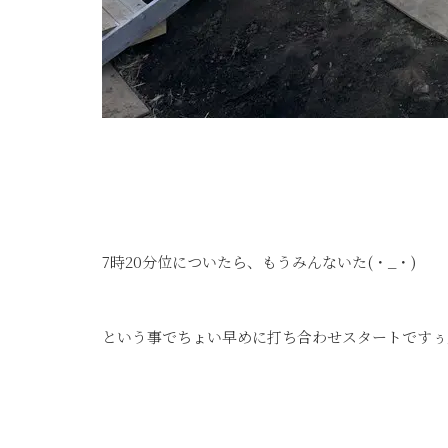
7時20分位についたら、もうみんないた(・_・)
という事でちょい早めに打ち合わせスタートですぅ