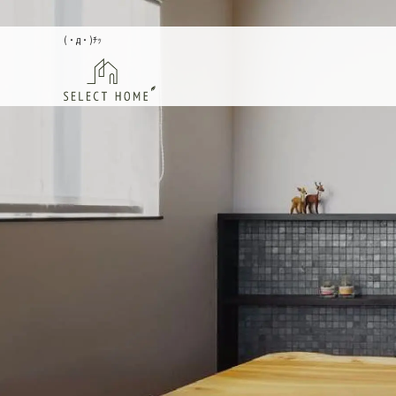
(・д・)ﾁｯ