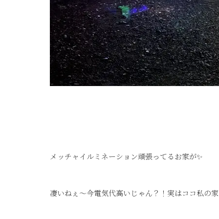
メッチャイルミネーション頑張ってるお家が✨
凄いねぇ～今電気代高いじゃん？！実はココ私の家