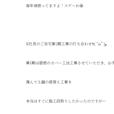
毎年頑張ってますよ！スゲーわ🤩
K社長のご自宅第2期工事の打ち合わせ٩( ”ω” )و
第1期は屋根のカバー工法工事させていただき、お
傷んでる面の張替え工事☝
本当はすぐに施工段取りしたかったのですがー