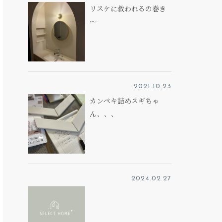
リスケに救われるの巻き
～
2021.10.23
カンペキ詰めスギちゃ
ん、、、
2024.02.27