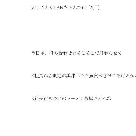
大工さんがPANちゃんで(；´Д｀)
今日は、打ち合わせをそこそこで終わらせて
K社長から限定の美味いモツ煮食べさせてあげるか
K社長行きつけのラーメン🍜屋さんへ🤤