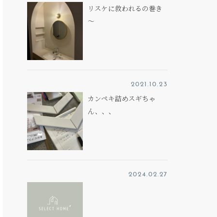
リスケに救われるの巻き
～
2021.10.23
カンペキ詰めスギちゃ
ん、、、
2024.02.27