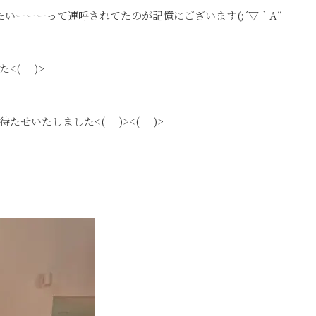
いーーーって連呼されてたのが記憶にございます(;´▽｀A“
_ _)>
たしました<(_ _)><(_ _)>