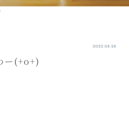
)
2022.08.28
(+o+)