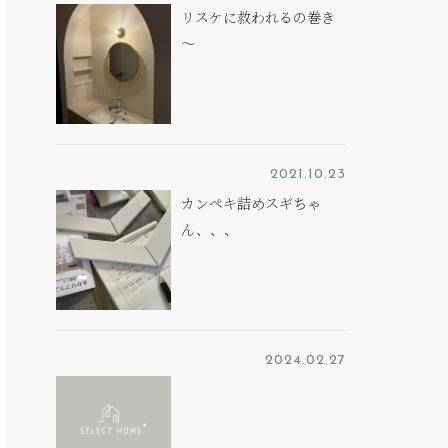
リスケに救われるの巻き
～
2021.10.23
カンペキ詰めスギちゃ
ん、、、
2024.02.27