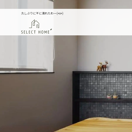
久しぶりに☔に濡れたわー(+o+)