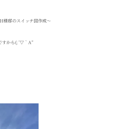
H様邸のスイッチ図作成～
から(;´▽｀A“