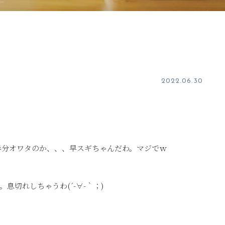
2022.06.30
2年半分オワタのか、、、早スギちゃんだわ。マジでｗ
切れしちゃうわ(´-∀-｀；)