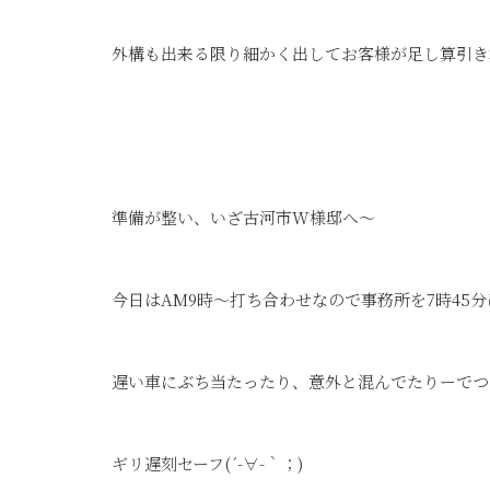
外構も出来る限り細かく出してお客様が足し算引き
準備が整い、いざ古河市W様邸へ～
今日はAM9時～打ち合わせなので事務所を7時45
遅い車にぶち当たったり、意外と混んでたりーでつ
ギリ遅刻セーフ(´-∀-｀；)