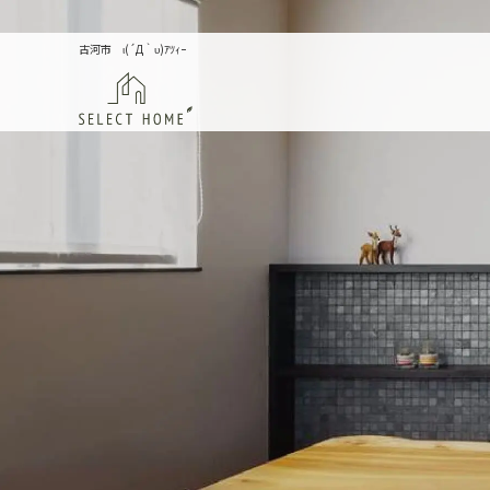
古河市 ι(´Д｀υ)ｱﾂｨｰ