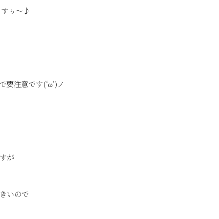
ますぅ～♪
注意です(‘ω’)ノ
すが
きいので