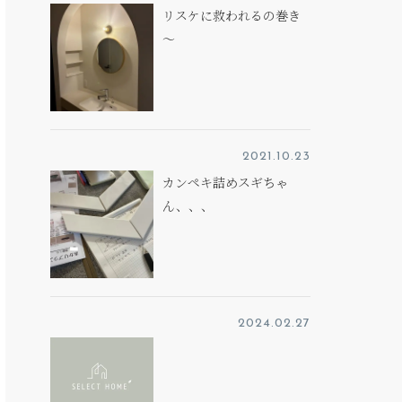
リスケに救われるの巻き
～
2021.10.23
カンペキ詰めスギちゃ
ん、、、
2024.02.27