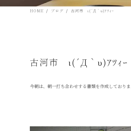
HOME
ブログ
古河市 ι(´Д｀υ)ｱﾂｨｰ
古河市 ι(´Д｀υ)ｱﾂｨ
今朝は、朝一打ち合わせする書類を作成しておりますぅ