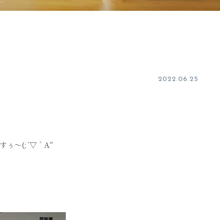
2022.06.25
ｰ
～(;´▽｀A“