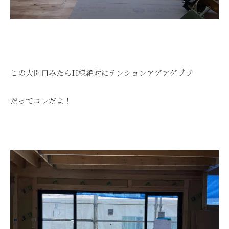
この大開口みたらH様絶対にテンションアゲアゲ⤴⤴
だってコレだよ！