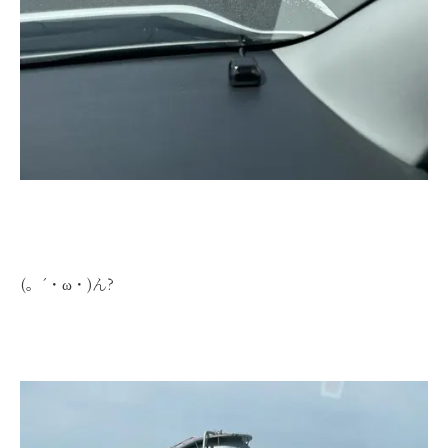
(。´・ω・)ん?