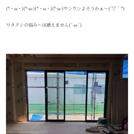
(*・ω・)(*-ω-)(*・ω・)(*-ω-)ウンウン♪そうかぁ～(´▽｀*)
ワタクシの悩み～は絶えません(´-ω-`)