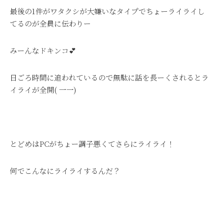
最後の1件がワタクシが大嫌いなタイプでちょーライライし
てるのが全員に伝わりー
みーんなドキンコ💕
日ごろ時間に追われているので無駄に話を長ーくされるとラ
イライが全開( 一一)
とどめはPCがちょー調子悪くてさらにライライ！
何でこんなにライライするんだ？