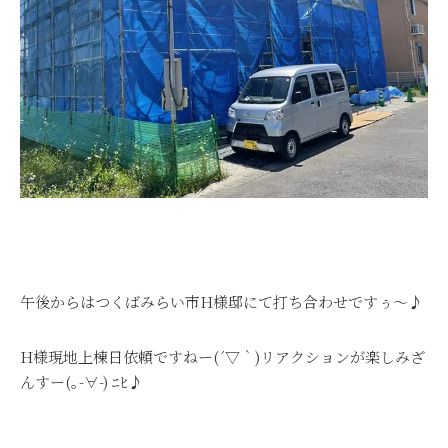
午後からはつくばみらい市H様邸にて打ち合わせですぅ～♪
H様現地上棟日依頼ですねー(´▽｀)リアクションが楽しみざ
んすー
(｡-∀-) ﾆﾋ♪