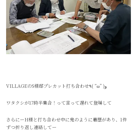
VILLAGEのS様邸プレカット打ち合わせ٩( ”ω” )و
ワタクシが17時半集合！って言って遅れて登場して
さらにーH様と打ち合わせ中に鬼のように着歴があり、1件
ずつ折り返し連絡してー