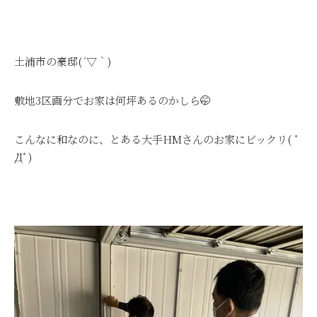
土浦市の豪邸(´▽｀)
敷地3区画分でお家は何坪あるのかしら🤭
こんなに和なのに、とある大手HMさんのお家にビックリ( ﾟ
Дﾟ)