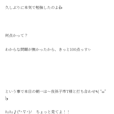
久しぶりに本気で勉強したのよ👍
何点かって？
わからな問題が無かったから、きっと100点っす✨
という事で本日の朝一は～我孫子市T様と打ち合わせ٩( ”ω”
)و
ﾈｪﾈｪ♪(*^∇^)ﾉ ちょっと見てよ！！