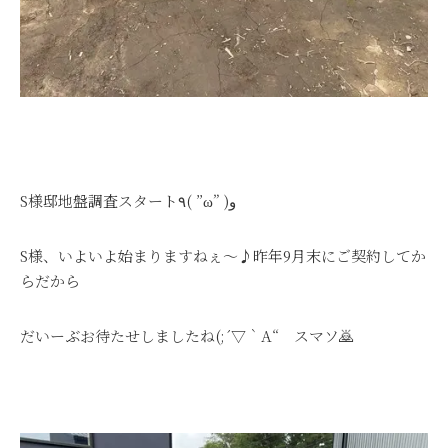
S様邸地盤調査スタート٩( ”ω” )و
S様、いよいよ始まりますねぇ～♪昨年9月末にご契約してか
らだから
だいーぶお待たせしましたね(;´▽｀A“ スマソ🙇