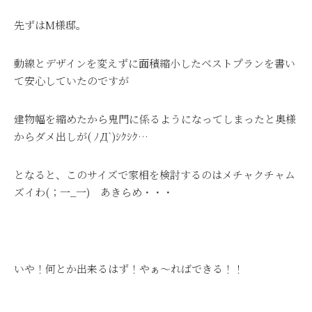
先ずはM様邸。
動線とデザインを変えずに面積縮小したベストプランを書い
て安心していたのですが
建物幅を縮めたから鬼門に係るようになってしまったと奥様
からダメ出しが( ﾉД`)ｼｸｼｸ…
となると、このサイズで家相を検討するのはメチャクチャム
ズイわ(；一_一) あきらめ・・・
いや！何とか出来るはず！やぁ～ればできる！！