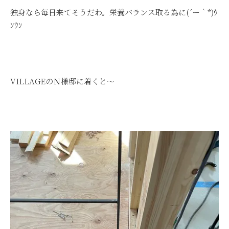
独身なら毎日来てそうだわ。栄養バランス取る為に(´ー｀*)ｳ
ﾝｳﾝ
VILLAGEのＮ様邸に着くと～