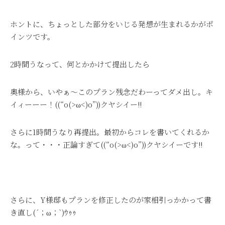
ホントに、ちょっとした部分をいじる発想が生まれるかがポ
インツです。
2時間うなって、何とかかけて提出したら
奥様から、いやぁ～このプラン残念だわーってダメ出し。キ
イィーーー！((“o(>ω<)o”))クヤシイー!!
さらに1時間うなり再提出。最初からコレを書いてくれるか
な。って・・・正論すぎて((“o(>ω<)o”))クヤシイーです!!
さらに、Y様邸もプランを修正したのが家相引っかかって書
き直し(´；ω；`)ｳｩｩ