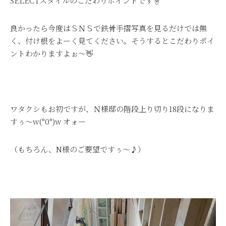
SELECTスタイルのこだわりポイントです☝
良かったら今度はＳＮＳで鉄骨手摺写真を見るだけでは無
く、付け根をよーく見てください。そうするとこだわりポイ
ントわかりますよぉ～👋
ワタクシもお初ですが、Ｎ様邸の階段上り切り18段になりま
すぅ～w(°0°)w オォー
（もちろん、N様のご要望ですぅ～♪）