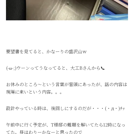
要望書を見てると、かなーりの盛沢山ｗ
(-ω-;)ウーンってうなってると、大工Bさんから📞
お休みのところ～という言葉が冒頭にあったが、話の内容は
現場に来いという内容。。。
設計やっている時は、後回しにするのだが・・・(・д・)ﾁｯ
午前中に行く予定が、T様邸の難題を解いてたら12時になっ
てた。昼はわりーかなーと思ったので