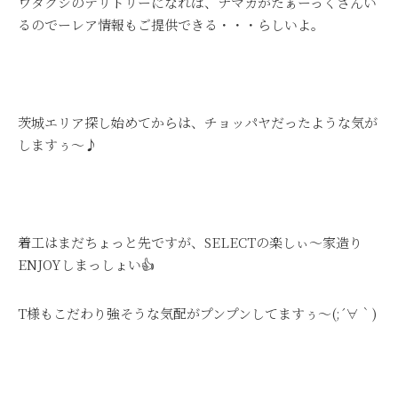
ワタクシのテリトリーになれば、ナマカがたぁーっくさんい
るのでーレア情報もご提供できる・・・らしいよ。
茨城エリア探し始めてからは、チョッパヤだったような気が
しますぅ～♪
着工はまだちょっと先ですが、SELECTの楽しぃ～家造り
ENJOYしまっしょい👍
T様もこだわり強そうな気配がプンプンしてますぅ～(;´∀｀)