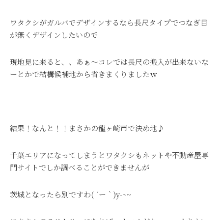
ワタクシがガルバでデザインするなら長尺タイプでつなぎ目
が無くデザインしたいので
現地見に来ると、、あぁ～コレでは長尺の搬入が出来ないな
ーとかで結構候補地から省きまくりましたｗ
結果！なんと！！まさかの龍ヶ崎市で決め地♪
千葉エリアになってしまうとワタクシもネットや不動産屋専
門サイトでしか調べることができませんが
茨城となったら別ですわ( ´ー｀)y-~~