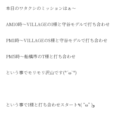
本日のワタクシのミッションはぁ～
AM10時～VILLAGEのI様と守谷モデルで打ち合わせ
PM1時～VILLAGEのS様と守谷モデルで打ち合わせ
PM5時～船橋市のT様と打ち合わせ
という事でモリモリ沢山です(*´ω`*)
という事でI様と打ち合わせスタート٩( ”ω” )و