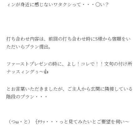
ィンが身近に感じないワタクシって・・・〇い？
打ち合わせ内容は、前回の打ち合わせ時にS様から宿題をい
ただいらプラン提出。
ファーストプレゼンの時に、よし！コレで！！文句の付け所
ナッスィングぅ～👍
とお言葉いただきましたが、ご主人から玄関に隣接している
階段のプラン・・・
（つω・と）｛ﾁﾗｯ・・・っと見てみたいとご要望を伺い～