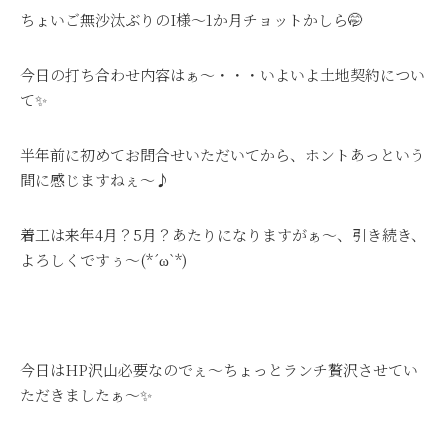
ちょいご無沙汰ぶりのI様～1か月チョットかしら🤭
今日の打ち合わせ内容はぁ～・・・いよいよ土地契約につい
て✨
半年前に初めてお問合せいただいてから、ホントあっという
間に感じますねぇ～♪
着工は来年4月？5月？あたりになりますがぁ～、引き続き、
よろしくですぅ～(*´ω`*)
今日はHP沢山必要なのでぇ～ちょっとランチ贅沢させてい
ただきましたぁ～✨