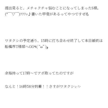
提出見ると、メチャクチャ悩むことになってしまったS様。
(*￣▽￣)ﾌﾌﾌｯ♪書いた甲斐があるってやつですぜ💪
ワタクシの予定通り、15時に打ち合わせ終了して本日最終は
船橋市T様邸へGO٩( ”ω” )و
余裕持って17時～でアポ取ってたのですが
なんと！16時58分到着！！さすがワタクシぃ✨