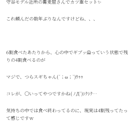
守谷モデル近所の蕎麦屋さんでカツ重セット✨
これ頼んだの数年ぶりなんですけどね、、、
6割食べたあたりから、心の中でギブッ🙅っていう状態で残
りの4割食べるのが
マジで、つらスギちゃん(´；ω；`)ｳｩｩ
コレが、〇いってやつですかね( ﾉД`)ｼｸｼｸ…
気持ちの中では食べ終わってるのに、現実は4割残ってたっ
て感じですｗ