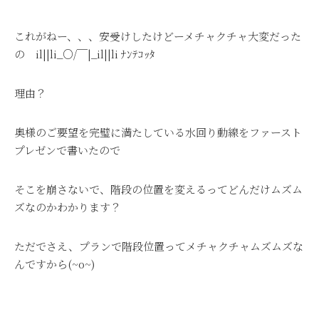
これがねー、、、安受けしたけどーメチャクチャ大変だった
の il||li_○/￣|_il||li ﾅﾝﾃｺｯﾀ
理由？
奥様のご要望を完璧に満たしている水回り動線をファースト
プレゼンで書いたので
そこを崩さないで、階段の位置を変えるってどんだけムズム
ズなのかわかります？
ただでさえ、プランで階段位置ってメチャクチャムズムズな
んですから(~o~)