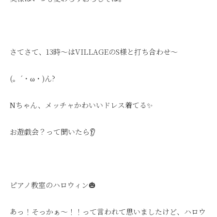
さてさて、13時～はVILLAGEのS様と打ち合わせ～
(。´・ω・)ん?
Nちゃん、メッチャかわいいドレス着てる✨
お遊戯会？って聞いたら👂
ピアノ教室のハロウィン🎃
あっ！そっかぁ～！！って言われて思いましたけど、ハロウ