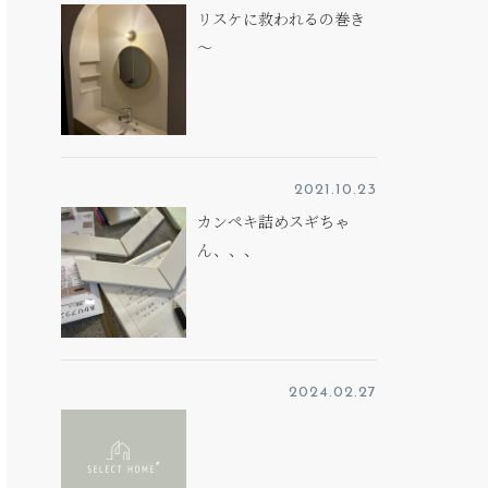
リスケに救われるの巻き
～
2021.10.23
カンペキ詰めスギちゃ
ん、、、
2024.02.27