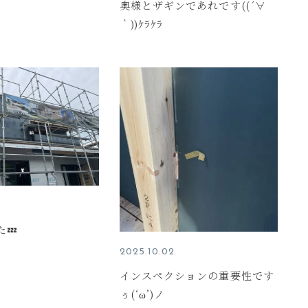
奥様とザギンであれです((´∀
｀))ｹﾗｹﾗ
💤
2025.10.02
インスペクションの重要性です
ぅ(‘ω’)ノ