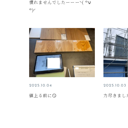
慣れませんでしたーーー◝( ꒪౪
꒪)◜
2025.10.04
2025.10.03
値上る前に😏
力尽きました