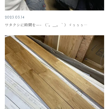
2023.03.14
ワタクシに時間を—– （´。＿。｀）ゞぅぅぅ…