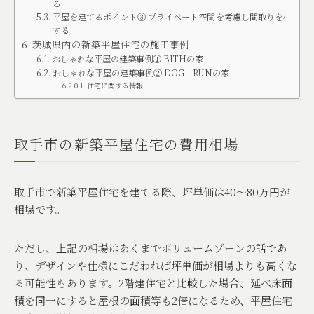
る
平屋を建てるポイント③ プライベート空間を考慮し間取りを検討
する
茨城県内の新築平屋住宅の施工事例
おしゃれな平屋の建築事例① BITHの家
おしゃれな平屋の建築事例② DOG RUNの家
住宅に関する情報
取手市の新築平屋住宅の費用相場
取手市で新築平屋住宅を建てる際、坪単価は
40
〜
80
万円が
相場です。
ただし、上記の相場はあくまでボリュームゾーンの話であ
り、デザインや仕様にこだわれば坪単価が相場よりも高くな
る可能性もあります。
2
階建住宅と比較した場合、延べ床面
積を同一にすると屋根の面積等も
2
倍になるため、平屋住宅