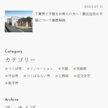
2025.07.31
下妻市で平屋をお考えの方へ！最近注目の平
屋について徹底解説
Category
カテゴリー
＃つくば市
＃リノベーション
＃平屋
＃茨城県
＃守谷市
＃つくばみらい市
＃工務店
＃注文住宅
＃取手市
Archive
アーカイブ