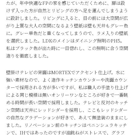
たが、年中快適な
FP
の家を感じていただくために、扉は設
けず入った方が自然とリビングの方へ足を運んでしまうよう
に設計しました。リビングに入ると、目の前には大空間が広
がり上質な大人の空間になるよう壁紙は壁も天井もグレー色
に。グレー単色だと重くなってしまうので、ラメ入りの壁紙
を選択しました。
LDK
のメインはダイニング照明の
PH5
。
私はブラック色が出た時に一目惚れし、この照明に合う空間
造りを徹底しました。
壁掛けテレビの背面は
MORTEX
でアクセント仕上げ。水に
強い素材なので、よく造作キッチンカウンターや洗面カウン
ターで採用される方が多いですが、私は職人の手塗り仕上げ
による同じ模様は無いオンリーワンなところが好きで一番眺
める時間が長い空間で採用しました。テレビと反対のキッチ
ン空間は天井にレッドシダーを採用し、ここもレッドシダー
の自然なグラデーションが好きで、あえて無塗装のままにし
ました。リノベーション前のキッチンはペニンシュラキッチ
ンで、
IH
ではあったのですが油跳ねがストレスで、グラフ