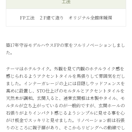
工法
FP工法 ２F建て造り オリジナル全館床暖房
築
17
年守谷モデルハウス
FP
の家をフルリノベーションしまし
た。
テーマはホテルライク。外観を見て内観のホテルライク感を
感じられるようアクセントタイルを馬張りして雰囲気をだし
ました。インナーガレージの上には目隠しウッドフェンスを
高めに設置し、
STO
仕上げのモルタルとアクセントタイルを
天然木が調和。玄関入ると、通常玄関框は木製やタイル、モ
ルタルが立ち上がっているのが一般的ですが、玄関ホールの
石張りがよりインパクト感じるようシンプルに見せる事を心
がけ板金でスッキリと見せました。リノベーション前は石張
りのところに親子扉があり、そこからリビングへの動線でし