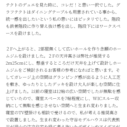
テクトのデュエを見た時に、コレだ！と思い一択でした。グ
ラフテクトはダイニングテーブルも用意されている事から、
統一感を出したいという私の思いにはピッタリでした。階段
も鉄骨階段に作り替え抜け感を出し、階段下にはワークスペ
ースを設けました。
２
F
へ上がると、
2
部屋無くして広いホールを作り念願のホー
ムジムを設けました。２
F
の天井高さは弊社が推奨する
2m25cm
にし、懸垂するところだけ天井を上げて設計しホー
ムジムをご検討されるお客様の参考になればと思います。そ
してガレージ上の空間はグランピング感が出るように人工芝
を敷き、ゆったりとしたデッキを設け大人が楽しむ空間に仕
上げました。以前の寝室は
12
帖の広い空間でしたが無駄を感
じていたので、寝室スペースを
7
帖程度にし、
WIC
スルー収
納にして無駄を感じさせない空間へと生まれ変わりました。
寝室の
TV
壁掛けも相談で受けるので、私が考える推奨高さ
で設置しました。生まれ変わった守谷モデルハウスは代表熊
谷が沢山の注文住宅を経て考え抜いたデザインやアイデアが