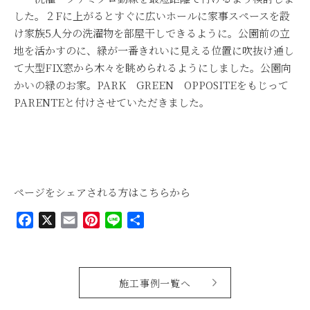
した。２
F
に上がるとすぐに広いホールに家事スペースを設
け家族
5
人分の洗濯物を部屋干しできるように。公園前の立
地を活かすのに、緑が一番きれいに見える位置に吹抜け通し
て大型
FIX
窓から木々を眺められるようにしました。公園向
かいの緑のお家。
PARK
GREEN
OPPOSITE
をもじって
PARENTE
と付けさせていただきました。
ページをシェアされる方はこちらから
Facebook
X
Email
Pinterest
Line
共
有
施工事例一覧へ